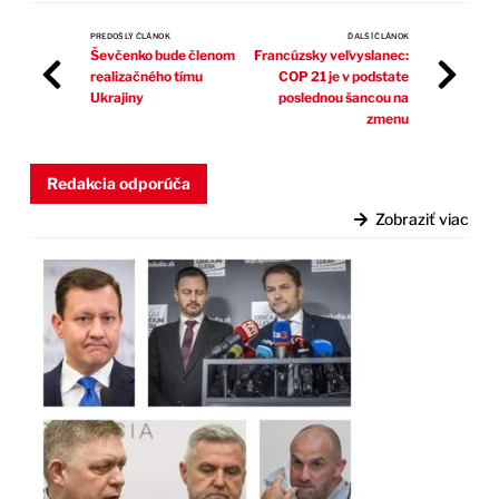
PREDOŠLÝ ČLÁNOK
ĎALŠÍ ČLÁNOK
Ševčenko bude členom
Francúzsky veľvyslanec:
realizačného tímu
COP 21 je v podstate
Ukrajiny
poslednou šancou na
zmenu
Redakcia odporúča
Zobraziť viac