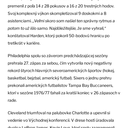
premenil z poľa 14 z 28 pokusov a 16 z 20 trestných hodov.
Svoj komplexný výkon skompletizoval 9 doskokmi a 8
asistenciami.
„Veľmi skoro som našiel ten správny rytmus a
potom to už išlo samo. Najdôležitejšie, že sme vyhrali,“
konštatoval Harden, ktorý pokoril 50-bodovú hranicu po
tretíkrát v kariére.
Philadelphia spolu so záverom predchádzajúcej sezóny
prehrala 27. zápas za sebou, čím vytvorila nový negatívny
rekord štyroch hlavných severoamerických športov (hokej,
basketbal, bejzbal, americký futbal). Sixers o jednu prehru
prekonali amerických futbalistov Tampa Bay Buccaneers,
ktorí v sezóne 1976/77 ťahali za kratší koniec v 26 zápasoch v
rade.
Cleveland triumfoval na palubovke Charlotte a upevnil si
vedenie vo Východnej konferencii. V drese hostí úradovala
dvojica LeBron James, Kevin Love, ktorí spolu zaznamenali