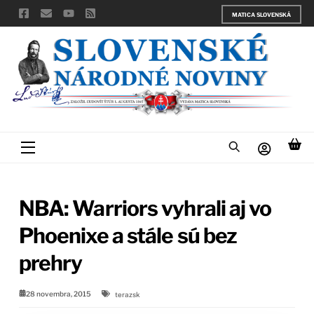
Skip
MATICA SLOVENSKÁ
to
content
Menu
NBA: Warriors vyhrali aj vo
Phoenixe a stále sú bez
prehry
28 novembra, 2015
terazsk