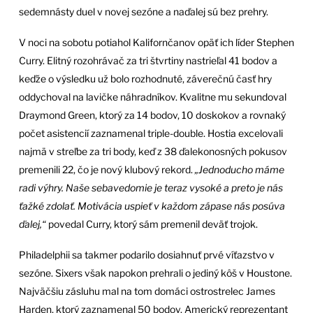
sedemnásty duel v novej sezóne a naďalej sú bez prehry.
V noci na sobotu potiahol Kalifornčanov opäť ich líder Stephen
Curry. Elitný rozohrávač za tri štvrtiny nastrieľal 41 bodov a
keďže o výsledku už bolo rozhodnuté, záverečnú časť hry
oddychoval na lavičke náhradníkov. Kvalitne mu sekundoval
Draymond Green, ktorý za 14 bodov, 10 doskokov a rovnaký
počet asistencií zaznamenal triple-double. Hostia excelovali
najmä v streľbe za tri body, keď z 38 ďalekonosných pokusov
premenili 22, čo je nový klubový rekord.
„Jednoducho máme
radi výhry. Naše sebavedomie je teraz vysoké a preto je nás
ťažké zdolať. Motivácia uspieť v každom zápase nás posúva
ďalej,“
povedal Curry, ktorý sám premenil deväť trojok.
Philadelphii sa takmer podarilo dosiahnuť prvé víťazstvo v
sezóne. Sixers však napokon prehrali o jediný kôš v Houstone.
Najväčšiu zásluhu mal na tom domáci ostrostrelec James
Harden, ktorý zaznamenal 50 bodov. Americký reprezentant