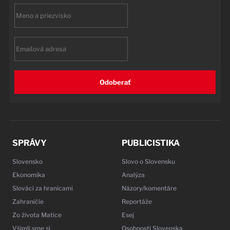
First
name
Email
Odoberať
SPRÁVY
PUBLICISTIKA
Slovensko
Slovo o Slovensku
Ekonomika
Analýza
Slováci za hranicami
Názory/komentáre
Zahraničie
Reportáže
Zo života Matice
Esej
Všimli sme si
Osobnosti Slovenska