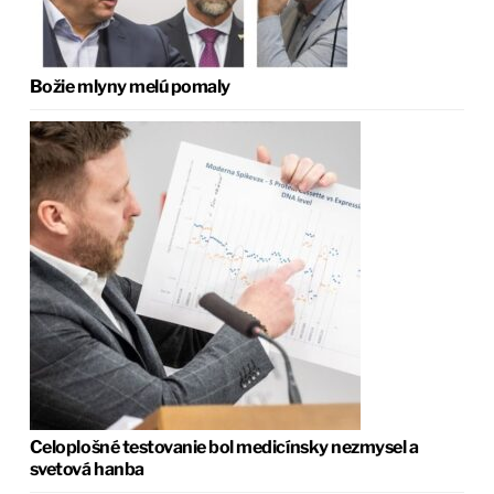
Božie mlyny melú pomaly
Celoplošné testovanie bol medicínsky nezmysel a
svetová hanba