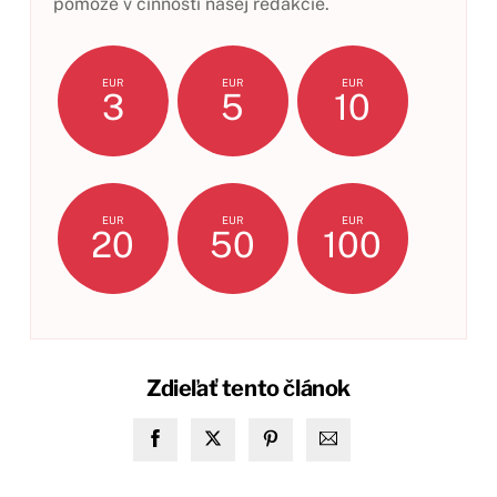
pomôže v činnosti našej redakcie.
EUR
EUR
EUR
3
5
10
EUR
EUR
EUR
20
50
100
Zdieľať tento článok