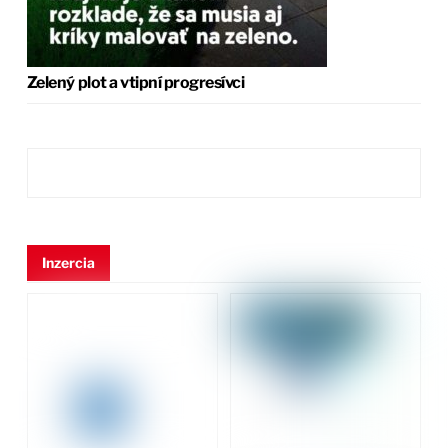
Zelený plot a vtipní progresívci
Inzercia