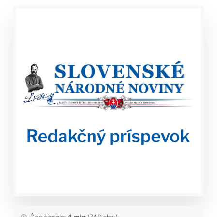
Čas čítania:
4 min
(749 slov)