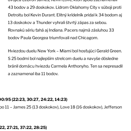
43 bodov a 29 doskokov. Lídrom Oklahomy City v súboji proti
Detroitu bol Kevin Durant. Elitný krídelník pridal k 34 bodom aj
13 doskokov a Thunder vyhrali štvrtý zápas za sebou.
Rovnakú sériu ťahá aj Indiana. Pacers najmä zásluhou 33
bodov Paula Georgea triumfovali nad Chicagom.
Hviezdou duelu New York – Miami bol hosťujúci Gerald Green.
S 25 bodmi bol najlepším strelcom duelu a navyše dôsledne
bránil domácu hviezdu Carmela Anthonyho. Ten sa nepresadil
a zaznamenal iba 11 bodov.
 (22:23, 30:27, 24:22, 14:23)
o 11 – James 25 (13 doskokov), Love 18 (16 doskokov), Jefferson
 27:21, 37:22, 28:25)