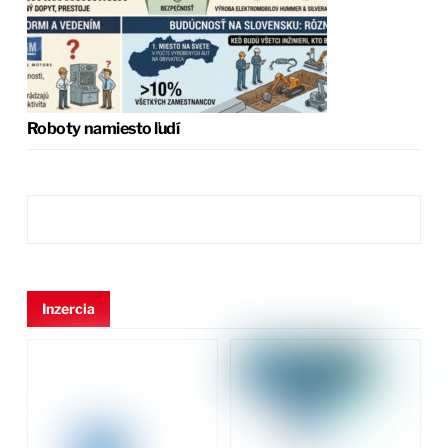
Roboty namiesto ľudí
Inzercia