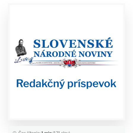
Čas čítania:
1 min
(121 slov)