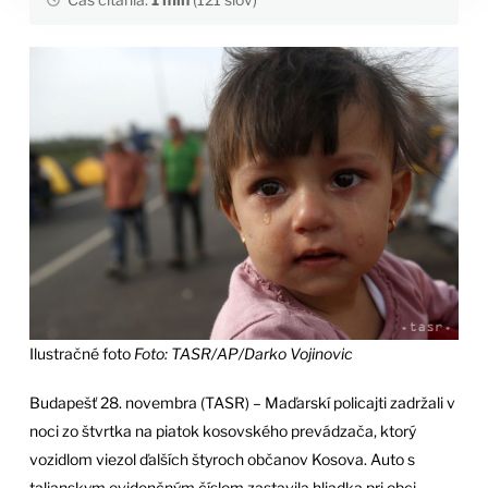
Ilustračné foto
Foto: TASR/AP/Darko Vojinovic
Budapešť 28. novembra (TASR) – Maďarskí policajti zadržali v
noci zo štvrtka na piatok kosovského prevádzača, ktorý
vozidlom viezol ďalších štyroch občanov Kosova. Auto s
talianskym evidenčným číslom zastavila hliadka pri obci