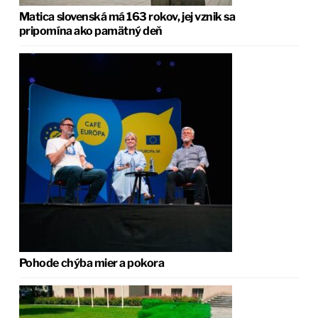
Matica slovenská má 163 rokov, jej vznik sa
pripomína ako pamätný deň
Pohode chýba mier a pokora