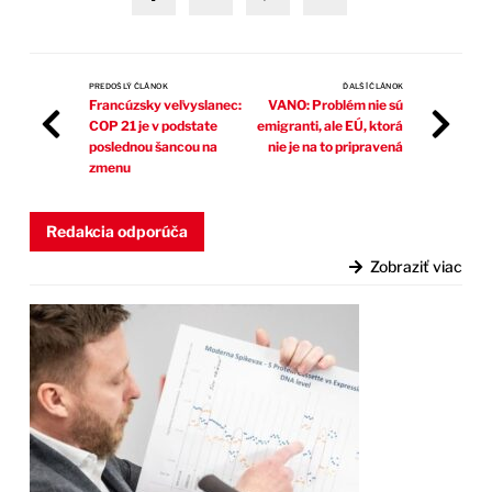
PREDOŠLÝ ČLÁNOK
ĎALŠÍ ČLÁNOK
Francúzsky veľvyslanec:
VANO: Problém nie sú
COP 21 je v podstate
emigranti, ale EÚ, ktorá
poslednou šancou na
nie je na to pripravená
zmenu
Redakcia odporúča
Zobraziť viac