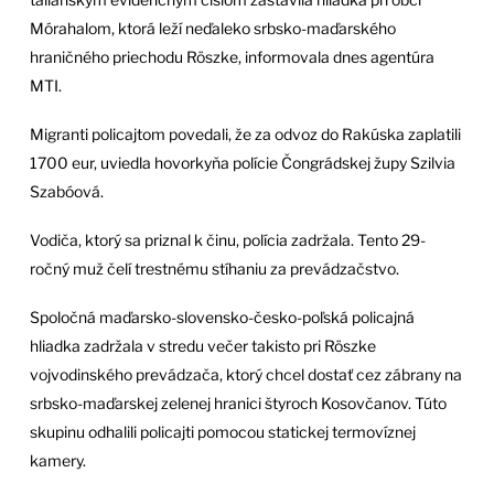
Mórahalom, ktorá leží neďaleko srbsko-maďarského
hraničného priechodu Röszke, informovala dnes agentúra
MTI.
Migranti policajtom povedali, že za odvoz do Rakúska zaplatili
1700 eur, uviedla hovorkyňa polície Čongrádskej župy Szilvia
Szabóová.
Vodiča, ktorý sa priznal k činu, polícia zadržala. Tento 29-
ročný muž čelí trestnému stíhaniu za prevádzačstvo.
Spoločná maďarsko-slovensko-česko-poľská policajná
hliadka zadržala v stredu večer takisto pri Röszke
vojvodinského prevádzača, ktorý chcel dostať cez zábrany na
srbsko-maďarskej zelenej hranici štyroch Kosovčanov. Túto
skupinu odhalili policajti pomocou statickej termovíznej
kamery.