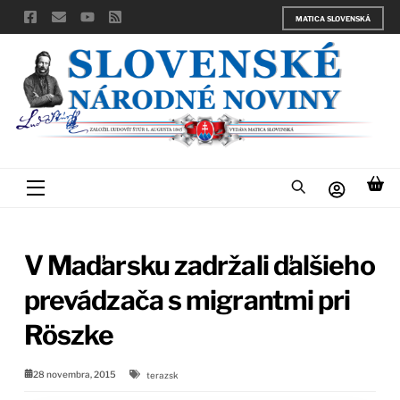
Skip
MATICA SLOVENSKÁ
to
content
Menu
V Maďarsku zadržali ďalšieho
prevádzača s migrantmi pri
Röszke
28 novembra, 2015
terazsk