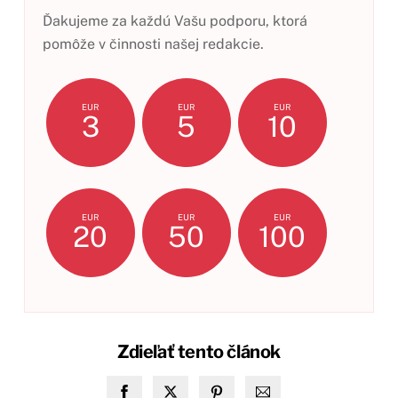
Ďakujeme za každú Vašu podporu, ktorá
pomôže v činnosti našej redakcie.
EUR
EUR
EUR
3
5
10
EUR
EUR
EUR
20
50
100
Zdieľať tento článok