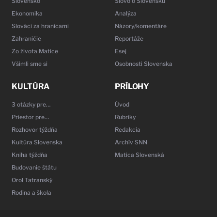
Slovensko
Slovo o Slovensku
Ekonomika
Analýza
Slováci za hranicami
Názory/komentáre
Zahraničie
Reportáže
Zo života Matice
Esej
Všimli sme si
Osobnosti Slovenska
KULTÚRA
PRÍLOHY
3 otázky pre…
Úvod
Priestor pre…
Rubriky
Rozhovor týždňa
Redakcia
Kultúra Slovenska
Archív SNN
Kniha týždňa
Matica Slovenská
Budovanie štátu
Orol Tatranský
Rodina a škola