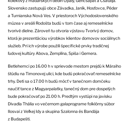
kolektívy z maďarských dedín Ópály, Gencsapát a Csátalja.
Slovensko zastupujú obce Závadka, Janík, Hosťovce, Péder
a Turnianska Nová Ves. V priestoroch Východoslovenského
múzea v areáli Rodošta budú v tom čase aj remeselnícke
tvorivé dielne. Zároveň tu otvoria výstavu Tvorivý domov,
ktorá je prezentáciou výrobkov klientov domovov sociálnych
služieb. Pri ich výrobe použili špecifické prvky tradičnej
ľudovej kultúry Abova, Zemplína, Spiša i Gemera.
Betlehemci po 16.00 h v sprievode mestom prejdú k Máraiho
štúdiu na Timonovej ulici, kde budú pokračovať remeselnícke
trhy. Deti sa o 17.00 h budú môcť v tanečnom domčeku
naučiť tance z Magyarpalatky, tanečný dom pre dospelých
bude pokračovať po 21.00 h. Predtým vystúpi na javisku
Divadla Thália vo večernom galaprograme folklórny súbor
Ilosvai z Veľkej Idy a skupina Szalonna és Bandája
z Budapešti.