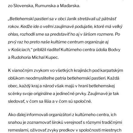
zo Slovenska, Rumunska a Maďarska.
„Betlehemskí pastieri sa v obci Janík stretávali už pätnásť
rokov. Keďže ide o veľmi zaujímavé podujatie, ktoré má veľký
ohlas, rozhodli sme sa predstaviť ho aj v širšom rozmere. Po
prvý raz ho preto naše kultúrne centrum organizuje aj
v Košiciach,“
priblížil riaditeľ Kultúrneho centra údolia Bodvy
a Rudohoria Michal Kupec.
K vianočným zvykom vo všetkých krajinách pod karpatským
oblúkom neodmysliteľne patria betlehemskí pastieri. Každá
obec, každý kraj a národ však majú v hraní betlehemskej
scénky svoje originálne a jedinečné prvky. Zaujímavé je tak
sledovať, v čom sa líšia a v čom sú spoločné.
Ako ďalej informovali organizátori z kultúrneho centra, ich
snahou je zoznamovať širokú verejnosť s rôznymi tradičnými
remeslami, oživovať zvyky predkov v spoločnosti miestnych