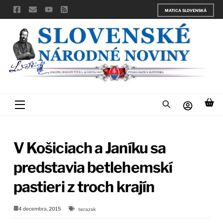
Skip
MATICA SLOVENSKÁ
to
content
Menu
V Košiciach a Janíku sa
predstavia betlehemskí
pastieri z troch krajín
4 decembra, 2015
terazsk