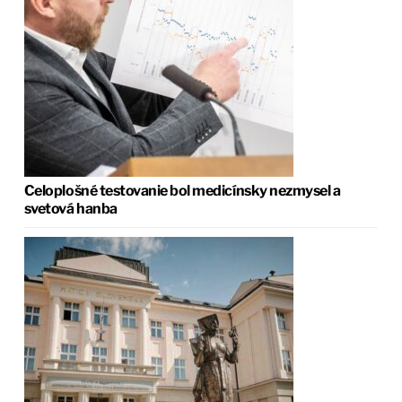
Celoplošné testovanie bol medicínsky nezmysel a
svetová hanba