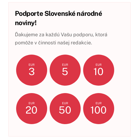
Podporte Slovenské národné
noviny!
Ďakujeme za každú Vašu podporu, ktorá
pomôže v činnosti našej redakcie.
EUR
EUR
EUR
3
5
10
EUR
EUR
EUR
20
50
100