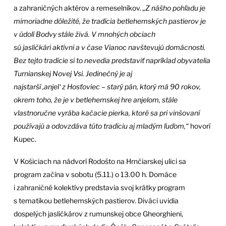
a zahraničných aktérov a remeselníkov.
„Z nášho pohľadu je
mimoriadne dôležité, že tradícia betlehemských pastierov je
v údolí Bodvy stále živá. V mnohých obciach
sú jasličkári aktívni a v čase Vianoc navštevujú domácnosti.
Bez tejto tradície si to nevedia predstaviť napríklad obyvatelia
Turnianskej Novej Vsi. Jedinečný je aj
najstarší ‚anjel‘ z Hosťoviec – starý pán, ktorý má 90 rokov,
okrem toho, že je v betlehemskej hre anjelom, stále
vlastnoručne vyrába kačacie pierka, ktoré sa pri vinšovaní
používajú a odovzdáva túto tradíciu aj mladým ľuďom,“
hovorí
Kupec.
V Košiciach na nádvorí Rodošto na Hrnčiarskej ulici sa
program začína v sobotu (5.11.) o 13.00 h. Domáce
i zahraničné kolektívy predstavia svoj krátky program
s tematikou betlehemských pastierov. Diváci uvidia
dospelých jasličkárov z rumunskej obce Gheorghieni,