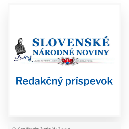
Čas čítania:
3 min
(443 slov)