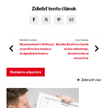
Zdieľať tento článok
PREDOŠLÝ ČLÁNOK
ĎALŠÍ ČLÁNOK
Nezamestnaní v Hriňovej
Banská Bystrica chystá
vynovili za dva mesiace
až dva ohňostroje,
dvojpodlažnú budovu
silvestrovský aj
novoročný
Redakcia odporúča
Zobraziť viac