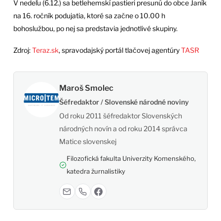
V nedeľu (6.12.) sa betlehemskí pastieri presunú do obce Janík
na 16. ročník podujatia, ktoré sa začne o 10.00 h
bohoslužbou, po nej sa predstavia jednotlivé skupiny.
Zdroj:
Teraz.sk
, spravodajský portál tlačovej agentúry
TASR
Maroš Smolec
Šéfredaktor / Slovenské národné noviny
Od roku 2011 šéfredaktor Slovenských
národných novín a od roku 2014 správca
Matice slovenskej
Filozofická fakulta Univerzity Komenského,
katedra žurnalistiky