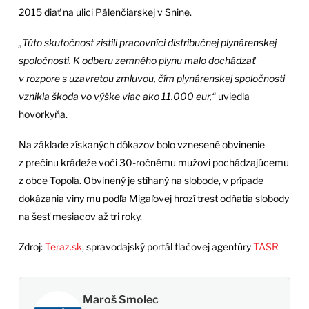
2015 diať na ulici Pálenčiarskej v Snine.
„Túto skutočnosť zistili pracovníci distribučnej plynárenskej
spoločnosti. K odberu zemného plynu malo dochádzať
v rozpore s uzavretou zmluvou, čím plynárenskej spoločnosti
vznikla škoda vo výške viac ako 11.000 eur,“
uviedla
hovorkyňa.
Na základe získaných dôkazov bolo vznesené obvinenie
z prečinu krádeže voči 30-ročnému mužovi pochádzajúcemu
z obce Topoľa. Obvinený je stíhaný na slobode, v prípade
dokázania viny mu podľa Migaľovej hrozí trest odňatia slobody
na šesť mesiacov až tri roky.
Zdroj:
Teraz.sk
, spravodajský portál tlačovej agentúry
TASR
Maroš Smolec