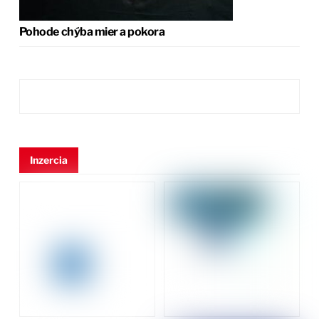
Pohode chýba mier a pokora
Inzercia