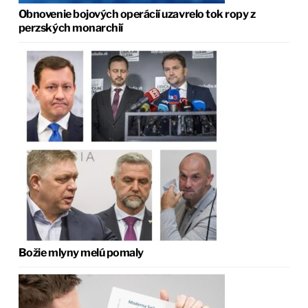
Obnovenie bojových operácií uzavrelo tok ropy z
perzských monarchií
Božie mlyny melú pomaly