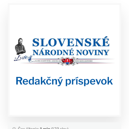
Čas čítania:
1 min
(123 slov)