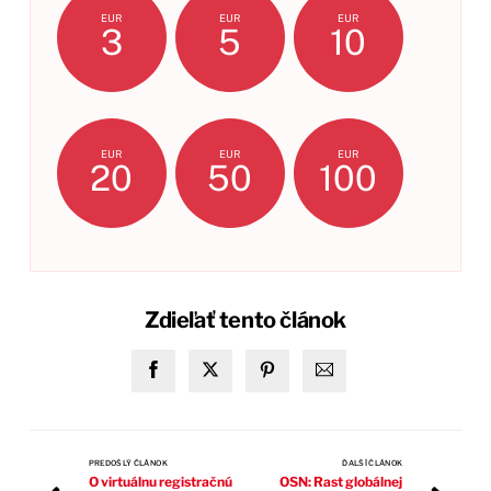
EUR
EUR
EUR
3
5
10
EUR
EUR
EUR
20
50
100
Zdieľať tento článok
PREDOŠLÝ ČLÁNOK
ĎALŠÍ ČLÁNOK
O virtuálnu registračnú
OSN: Rast globálnej