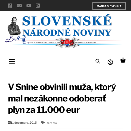
Skip
MATICA SLOVENSKÁ
to
content
Menu
V Snine obvinili muža, ktorý
mal nezákonne odoberať
plyn za 11.000 eur
11 decembra, 2015
terazsk