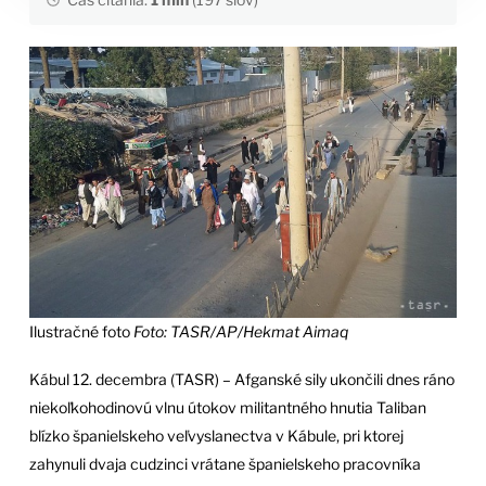
Ilustračné foto
Foto: TASR/AP/Hekmat Aimaq
Kábul 12. decembra (TASR) – Afganské sily ukončili dnes ráno
niekoľkohodinovú vlnu útokov militantného hnutia Taliban
blízko španielskeho veľvyslanectva v Kábule, pri ktorej
zahynuli dvaja cudzinci vrátane španielskeho pracovníka