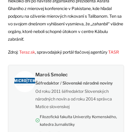
niekoľko dní po návrate afganského prezidenta Ašrafa
Ghaního z mierovej konferencie v Pakistane, kde hľadal
podporu na oživenie mierových rokovaní s Talibanom. Ten sa
vo svojom dnešnom vyhlásení vysmieva, že
„zahanbil“
vládne
orgány, ktoré neboli schopné útokom v centre Kábulu
zabrániť.
Zdroj:
Teraz.sk
, spravodajský portál tlačovej agentúry
TASR
Maroš Smolec
Šéfredaktor / Slovenské národné noviny
Od roku 2011 šéfredaktor Slovenských
národných novín a od roku 2014 správca
Matice slovenskej
Filozofická fakulta Univerzity Komenského,
katedra žurnalistiky