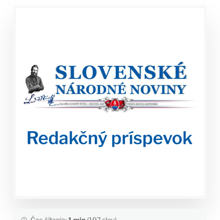
Čas čítania:
1 min
(197 slov)