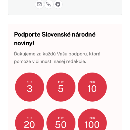
Podporte Slovenské národné
noviny!
Ďakujeme za každú Vašu podporu, ktorá
pomôže v činnosti našej redakcie.
EUR
EUR
EUR
3
5
10
EUR
EUR
EUR
20
50
100