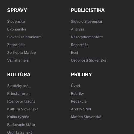
SPRÁVY
PUBLICISTIKA
Slovensko
Slovo o Slovensku
Ekonomika
Analýza
Slováci za hranicami
Názory/komentáre
Zahraničie
Reportáže
Zo života Matice
Esej
Všimli sme si
Osobnosti Slovenska
KULTÚRA
PRÍLOHY
3 otázky pre…
Úvod
Priestor pre…
Rubriky
Rozhovor týždňa
Redakcia
Kultúra Slovenska
Archív SNN
Kniha týždňa
Matica Slovenská
Budovanie štátu
Orol Tatranský