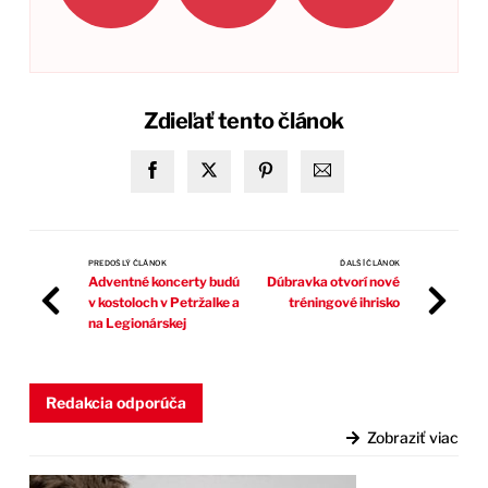
Zdieľať tento článok
PREDOŠLÝ ČLÁNOK
ĎALŠÍ ČLÁNOK
Adventné koncerty budú
Dúbravka otvorí nové
v kostoloch v Petržalke a
tréningové ihrisko
na Legionárskej
Redakcia odporúča
Zobraziť viac