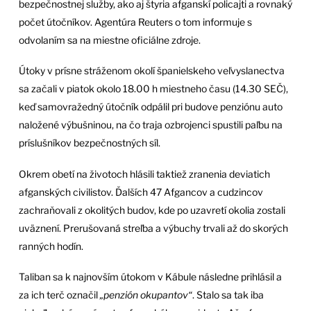
bezpečnostnej služby, ako aj štyria afganskí policajti a rovnaký
počet útočníkov. Agentúra Reuters o tom informuje s
odvolaním sa na miestne oficiálne zdroje.
Útoky v prísne stráženom okolí španielskeho veľvyslanectva
sa začali v piatok okolo 18.00 h miestneho času (14.30 SEČ),
keď samovražedný útočník odpálil pri budove penziónu auto
naložené výbušninou, na čo traja ozbrojenci spustili paľbu na
príslušníkov bezpečnostných síl.
Okrem obetí na životoch hlásili taktiež zranenia deviatich
afganských civilistov. Ďalších 47 Afgancov a cudzincov
zachraňovali z okolitých budov, kde po uzavretí okolia zostali
uväznení. Prerušovaná streľba a výbuchy trvali až do skorých
ranných hodín.
Taliban sa k najnovším útokom v Kábule následne prihlásil a
za ich terč označil
„penzión okupantov“
. Stalo sa tak iba