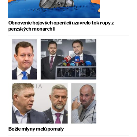
Obnovenie bojových operácií uzavrelo tok ropy z
perzských monarchií
Božie mlyny melú pomaly