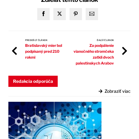
PREDOŠLÝ ČLÁNOK
ĎALŠÍ ČLÁNOK
Bratislavský mier bol
Za podpálenie
podpísaný pred 210
vianočného stromčeka
rokmi
zatkli dvoch
palestínskych Arabov
Redakcia odporúča
Zobraziť viac