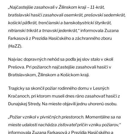
„Najčastejšie zasahovali v Žilinskom kraji – 11-krát,
bratislavskí hasiči zasahovali osemkrát, prešovskí sedemkrát,
košickí päťkrát, trenčianski a banskobystrickí štyrikrát,
nitrianski trikrát a trnavskí jedenkrát,“
informovala Zuzana
Farkasová z Prezídia Hasičského a záchranného zboru
(HaZZ).
Najviac dopravných nehôd sa podľa jej slov stalo v okolí
Prešova. Pri požiaroch najčastejšie zasahovali hasiči v
Bratislavskom, Žilinskom a Košickom kraji.
Tragicky sa skončil požiar rodinného domu v Lesných
Kračanoch, pri ktorom museli dnes ráno zasahovať hasiči z
Dunajskej Stredy. Na mieste objavili jednu uhorenú osobu.
„Požiar vznikol v pivničných priestoroch. Momentálne sa na
mieste udalosti nachádza zisťovateľ príčin vzniku požiarov,“
informovala Zuzana Farkasová z Prezídia Hasičského a