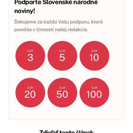
Podporte Slovenské národné
noviny!
Ďakujeme za každú Vašu podporu, ktorá
pomôže v činnosti našej redakcie.
EUR
EUR
EUR
3
5
10
EUR
EUR
EUR
20
50
100
Zdieľať tento článok