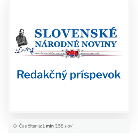
Čas čítania:
1 min
(158 slov)