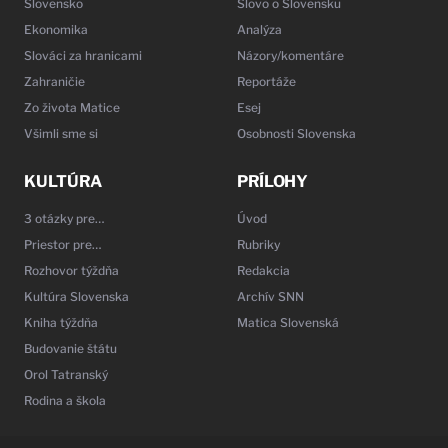
Slovensko
Slovo o Slovensku
Ekonomika
Analýza
Slováci za hranicami
Názory/komentáre
Zahraničie
Reportáže
Zo života Matice
Esej
Všimli sme si
Osobnosti Slovenska
KULTÚRA
PRÍLOHY
3 otázky pre…
Úvod
Priestor pre…
Rubriky
Rozhovor týždňa
Redakcia
Kultúra Slovenska
Archív SNN
Kniha týždňa
Matica Slovenská
Budovanie štátu
Orol Tatranský
Rodina a škola