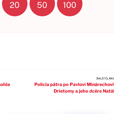
20
50
100
ĎALŠÍ ČLÁN
mohla
Polícia pátra po Pavlovi Minárechovi
Drietomy a jeho dcére Natál