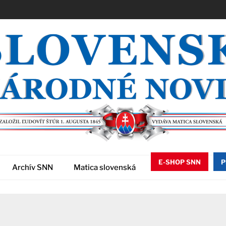
E-SHOP SNN
P
Archív SNN
Matica slovenská