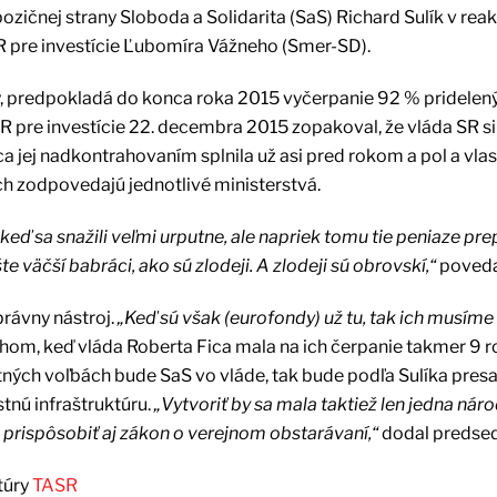
zičnej strany Sloboda a Solidarita (SaS) Richard Sulík v reak
 pre investície Ľubomíra Vážneho (Smer-SD).
ý, predpokladá do konca roka 2015 vyčerpanie 92 % pridelen
 pre investície 22. decembra 2015 zopakoval, že vláda SR si
 jej nadkontrahovaním splnila už asi pred rokom a pol a vla
nich zodpovedajú jednotlivé ministerstvá.
 keď sa snažili veľmi urputne, ale napriek tomu tie peniaze pr
te väčší babráci, ako sú zlodeji. A zlodeji sú obrovskí,“
povedal
rávny nástroj.
„Keď sú však (eurofondy) už tu, tak ich musíme
hom, keď vláda Roberta Fica mala na ich čerpanie takmer 9 r
tných voľbách bude SaS vo vláde, tak bude podľa Sulíka pres
tnú infraštruktúru.
„Vytvoriť by sa mala taktiež len jedna nár
prispôsobiť aj zákon o verejnom obstarávaní,“
dodal predsed
túry
TASR