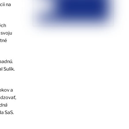
cii na
ých
 svoju
stné
epadnú.
 Sulík.
okov a
adzovať,
odná
a SaS.