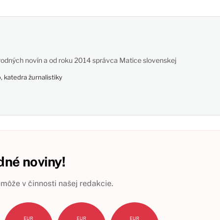
odných novín a od roku 2014 správca Matice slovenskej
 katedra žurnalistiky
né noviny!
ôže v činnosti našej redakcie.
EUR
EUR
EUR