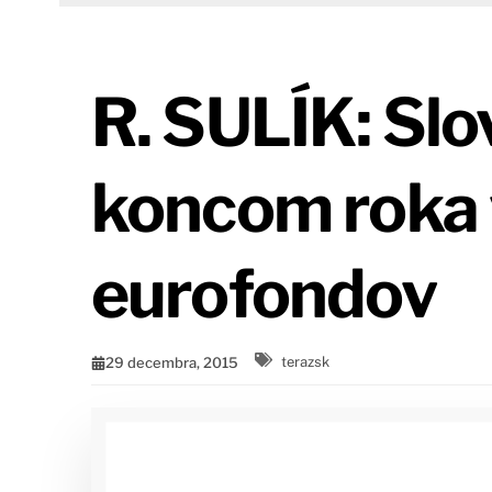
R. SULÍK: Sl
koncom roka v
eurofondov
29 decembra, 2015
terazsk