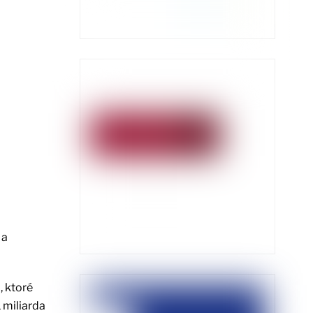
 a
, ktoré
 miliarda