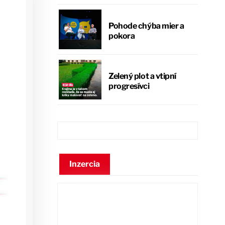
Pohode chýba mier a
pokora
Zelený plot a vtipní
progresívci
Inzercia