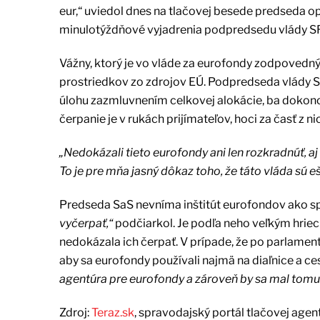
eur,“ uviedol dnes na tlačovej besede predseda opo
minulotýždňové vyjadrenia podpredsedu vlády SR
Vážny, ktorý je vo vláde za eurofondy zodpovedn
prostriedkov zo zdrojov EÚ. Podpredseda vlády SR
úlohu zazmluvnením celkovej alokácie, ba dokonca
čerpanie je v rukách prijímateľov, hoci za časť z 
„Nedokázali tieto eurofondy ani len rozkradnúť, aj
To je pre mňa jasný dôkaz toho, že táto vláda sú eš
Predseda SaS nevníma inštitút eurofondov ako sp
vyčerpať,“
podčiarkol. Je podľa neho veľkým hriec
nedokázala ich čerpať. V prípade, že po parlamen
aby sa eurofondy používali najmä na diaľnice a ces
agentúra pre eurofondy a zároveň by sa mal tomu 
Zdroj:
Teraz.sk
, spravodajský portál tlačovej agen