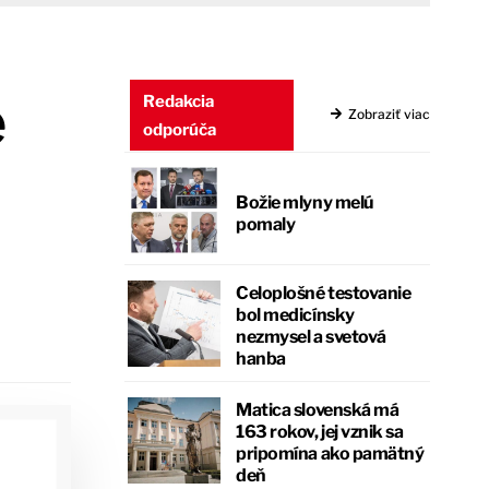
e
Redakcia
Zobraziť viac
odporúča
Božie mlyny melú
pomaly
Celoplošné testovanie
bol medicínsky
nezmysel a svetová
hanba
Matica slovenská má
163 rokov, jej vznik sa
pripomína ako pamätný
deň