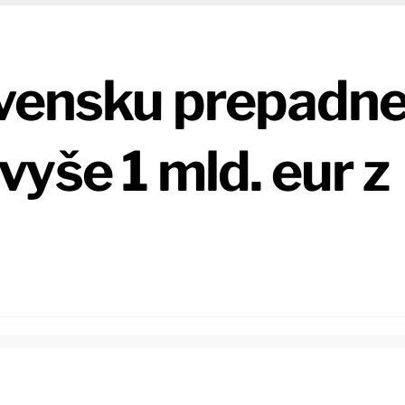
ovensku prepadn
yše 1 mld. eur z