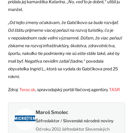
pridala jej kamarátka Katarína. „No, veď to je dobré,“
utíšil ju
manžel.
„Od tejto zmeny očakávam, že Gabčíkovo sa bude rozvíjať.
Od štátu prijmeme viacej peňazí na rozvoj turistiky, čo je
v neposlednom rade veľmi významné. Dúfam, že viac peňazí
získame na rozvoj infraštruktúry, školstva, zdravotníctva,
športu, nakoľko tie podmienky nie sú ešte stále také, aké by
mali byť. Negatíva nevidím zatiaľ žiadne,“
povedala
obyvateľka Ingrid L., ktorá sa vydala do Gabčíkova pred 25
rokmi.
Zdroj:
Teraz.sk
, spravodajský portál tlačovej agentúry
TASR
Maroš Smolec
Šéfredaktor / Slovenské národné noviny
Od roku 2011 šéfredaktor Slovenských