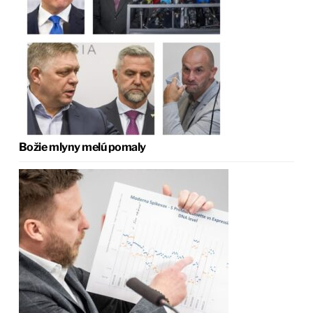
Božie mlyny melú pomaly