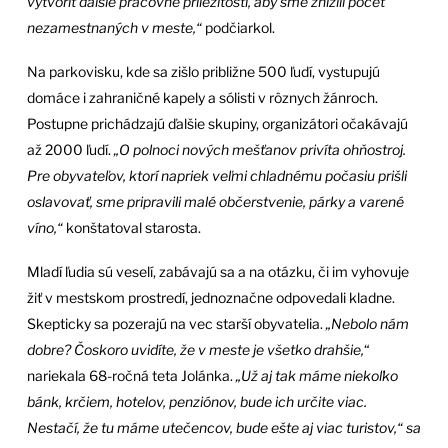
vytvoriť ďalšie pracovné príležitosti, aby sme znížili počet
nezamestnaných v meste,“
podčiarkol.
Na parkovisku, kde sa zišlo približne 500 ľudí, vystupujú
domáce i zahraničné kapely a sólisti v rôznych žánroch.
Postupne prichádzajú ďalšie skupiny, organizátori očakávajú
až 2000 ľudí.
„O polnoci nových mešťanov privíta ohňostroj.
Pre obyvateľov, ktorí napriek veľmi chladnému počasiu prišli
oslavovať, sme pripravili malé občerstvenie, párky a varené
víno,“
konštatoval starosta.
Mladí ľudia sú veselí, zabávajú sa a na otázku, či im vyhovuje
žiť v mestskom prostredí, jednoznačne odpovedali kladne.
Skepticky sa pozerajú na vec starší obyvatelia.
„Nebolo nám
dobre? Čoskoro uvidíte, že v meste je všetko drahšie,
“
nariekala 68-ročná teta Jolánka.
„Už aj tak máme niekoľko
bánk, krčiem, hotelov, penziónov, bude ich určite viac.
Nestačí, že tu máme utečencov, bude ešte aj viac turistov,“ sa