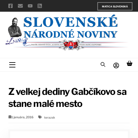
Skip
MATICA SLOVENSKÁ
to
content
Menu
Z veľkej dediny Gabčíkovo sa
stane malé mesto
1 januára, 2016
terazsk