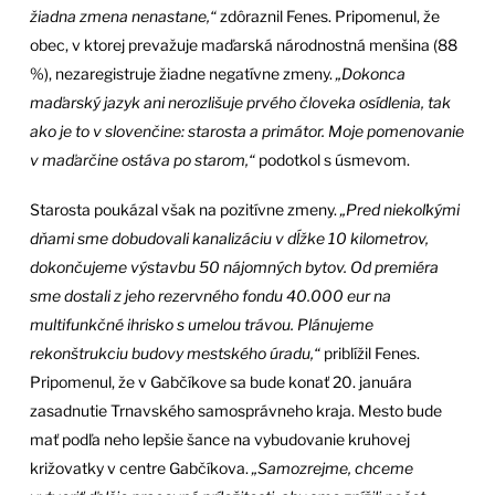
žiadna zmena nenastane,“
zdôraznil Fenes. Pripomenul, že
obec, v ktorej prevažuje maďarská národnostná menšina (88
%), nezaregistruje žiadne negatívne zmeny.
„Dokonca
maďarský jazyk ani nerozlišuje prvého človeka osídlenia, tak
ako je to v slovenčine: starosta a primátor. Moje pomenovanie
v maďarčine ostáva po starom,“
podotkol s úsmevom.
Starosta poukázal však na pozitívne zmeny.
„Pred niekoľkými
dňami sme dobudovali kanalizáciu v dĺžke 10 kilometrov,
dokončujeme výstavbu 50 nájomných bytov. Od premiéra
sme dostali z jeho rezervného fondu 40.000 eur na
multifunkčné ihrisko s umelou trávou. Plánujeme
rekonštrukciu budovy mestského úradu,“
priblížil Fenes.
Pripomenul, že v Gabčíkove sa bude konať 20. januára
zasadnutie Trnavského samosprávneho kraja. Mesto bude
mať podľa neho lepšie šance na vybudovanie kruhovej
križovatky v centre Gabčíkova.
„Samozrejme, chceme