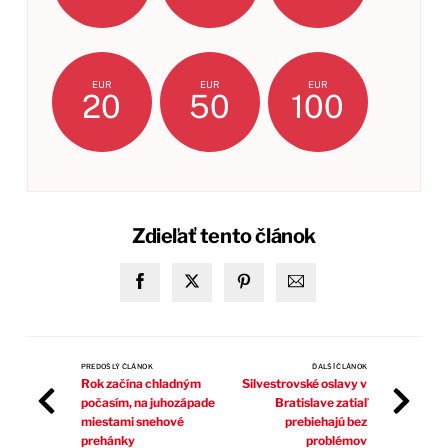
EUR
EUR
EUR
20
50
100
Zdieľať tento článok
PREDOŠLÝ ČLÁNOK
ĎALŠÍ ČLÁNOK
Rok začína chladným
Silvestrovské oslavy v
počasím, na juhozápade
Bratislave zatiaľ
miestami snehové
prebiehajú bez
prehánky
problémov