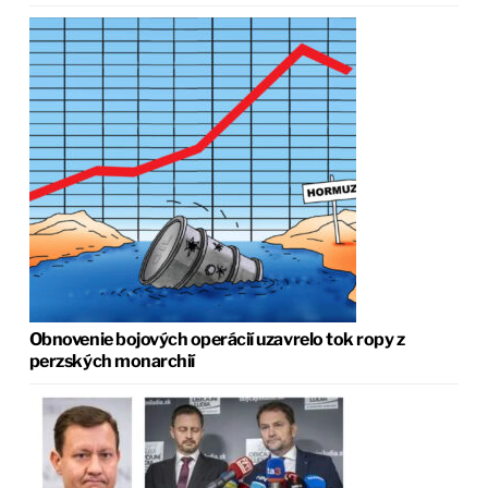
Obnovenie bojových operácií uzavrelo tok ropy z
perzských monarchií