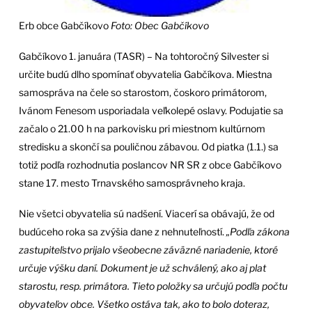
Erb obce Gabčíkovo
Foto: Obec Gabčíkovo
Gabčíkovo 1. januára (TASR) – Na tohtoročný Silvester si
určite budú dlho spomínať obyvatelia Gabčíkova. Miestna
samospráva na čele so starostom, čoskoro primátorom,
Ivánom Fenesom usporiadala veľkolepé oslavy. Podujatie sa
začalo o 21.00 h na parkovisku pri miestnom kultúrnom
stredisku a skončí sa pouličnou zábavou. Od piatka (1.1.) sa
totiž podľa rozhodnutia poslancov NR SR z obce Gabčíkovo
stane 17. mesto Trnavského samosprávneho kraja.
Nie všetci obyvatelia sú nadšení. Viacerí sa obávajú, že od
budúceho roka sa zvýšia dane z nehnuteľností.
„Podľa zákona
zastupiteľstvo prijalo všeobecne záväzné nariadenie, ktoré
určuje výšku daní. Dokument je už schválený, ako aj plat
starostu, resp. primátora. Tieto položky sa určujú podľa počtu
obyvateľov obce. Všetko ostáva tak, ako to bolo doteraz,