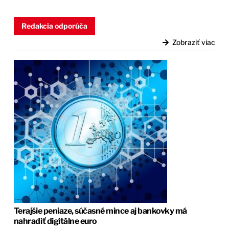
Redakcia odporúča
Zobraziť viac
Terajšie peniaze, súčasné mince aj bankovky má
nahradiť digitálne euro