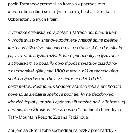
podľa Tatrancov premenil na korzo a v popradskom
akvaparku sa lúčili so starým rokom aj hostia z Grécka či
Uzbekistanu a iných krajín.
„Lyžiarske strediská vo Vysokých Tatrách boli plné, aj keď
v úvode sviatkov snehové podmienky neboli úplne ideálne. I
keď na väčšine územia bola hmla a počasie skôr pripomínalo
jar, v Tatrách si lyžiari užívali dobré podmienky na lyžovanie
a strediskám sa podarilo otvoriť počas sviatkov zjazdovky
z nadmorskej výšky nad 1800 metrov. Výška technického
sneh na zjazdovkách bola v priemere od 30 do 50
centimetrov. Postupne, s koncom starého roka a príchodom
nového, sa zlepšili aj snehové podmienky na zjazdovkách.
Mrazivé teploty umožnili opäť spustiť snežné delá v Tatranskej
Lomnici a na Štrbskom Plese naplno,“
zhodnotila hovorkyňa
Tatry Mountain Resorts Zuzana Fabiánová.
Záujem sa okrem toho sústredil aj na bežky, prechádzky k