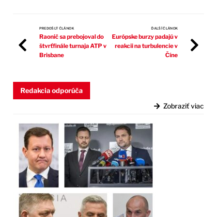
PREDOŠLÝ ČLÁNOK
ĎALŠÍ ČLÁNOK
Raonič sa prebojoval do
Európske burzy padajú v
štvrťfinále turnaja ATP v
reakcii na turbulencie v
Brisbane
Číne
Redakcia odporúča
Zobraziť viac