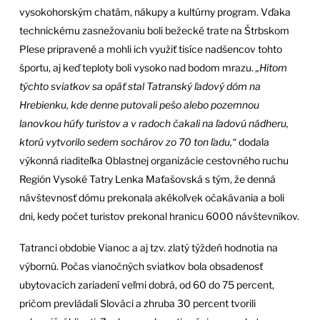
vysokohorským chatám, nákupy a kultúrny program. Vďaka
technickému zasnežovaniu boli bežecké trate na Štrbskom
Plese pripravené a mohli ich využiť tisíce nadšencov tohto
športu, aj keď teploty boli vysoko nad bodom mrazu.
„Hitom
týchto sviatkov sa opäť stal Tatranský ľadový dóm na
Hrebienku, kde denne putovali pešo alebo pozemnou
lanovkou húfy turistov a v radoch čakali na ľadovú nádheru,
ktorú vytvorilo sedem sochárov zo 70 ton ľadu,“
dodala
výkonná riaditeľka Oblastnej organizácie cestovného ruchu
Región Vysoké Tatry Lenka Maťašovská s tým, že denná
návštevnosť dómu prekonala akékoľvek očakávania a boli
dni, kedy počet turistov prekonal hranicu 6000 návštevníkov.
Tatranci obdobie Vianoc a aj tzv. zlatý týždeň hodnotia na
výbornú. Počas vianočných sviatkov bola obsadenosť
ubytovacích zariadení veľmi dobrá, od 60 do 75 percent,
pričom prevládali Slováci a zhruba 30 percent tvorili