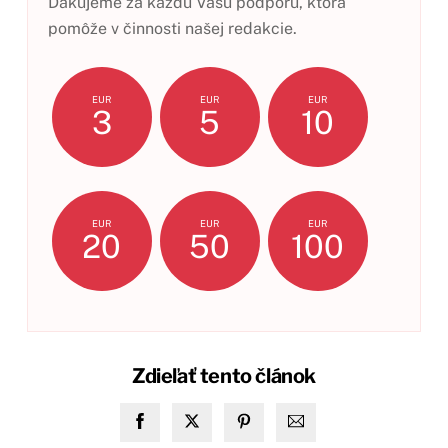
Ďakujeme za každú Vašu podporu, ktorá
pomôže v činnosti našej redakcie.
EUR
EUR
EUR
3
5
10
EUR
EUR
EUR
20
50
100
Zdieľať tento článok