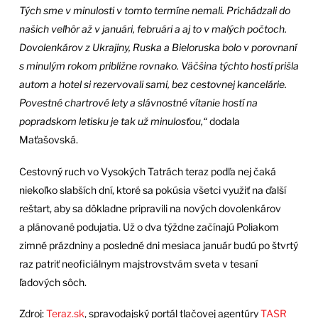
Tých sme v minulosti v tomto termíne nemali. Prichádzali do
našich veľhôr až v januári, februári a aj to v malých počtoch.
Dovolenkárov z Ukrajiny, Ruska a Bieloruska bolo v porovnaní
s minulým rokom približne rovnako. Väčšina týchto hostí prišla
autom a hotel si rezervovali sami, bez cestovnej kancelárie.
Povestné chartrové lety a slávnostné vítanie hostí na
popradskom letisku je tak už minulosťou,“
dodala
Maťašovská.
Cestovný ruch vo Vysokých Tatrách teraz podľa nej čaká
niekoľko slabších dní, ktoré sa pokúsia všetci využiť na ďalší
reštart, aby sa dôkladne pripravili na nových dovolenkárov
a plánované podujatia. Už o dva týždne začínajú Poliakom
zimné prázdniny a posledné dni mesiaca január budú po štvrtý
raz patriť neoficiálnym majstrovstvám sveta v tesaní
ľadových sôch.
Zdroj:
Teraz.sk
, spravodajský portál tlačovej agentúry
TASR