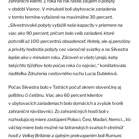
zahraniční klienti. Z roka na rok rastie záujem o pobyty
v období Vianoc. V minulosti boli ubytovacie zariadenia
v tomto termíne vyťažené na maximálne 30 percent.
„Silvestrovské pobyty vyťažili naše kapacity v priemere na
viac ako 90 percent, pričom bolo veľa zariadení, ktoré
potvrdili až 100-percentnú obsadenosť. Hotely, ale aj penzióny
a priváty hodnotia pobyty cez vianočné sviatky a na Silvestra
lepšie ako v minulom roku. Zároveň si všetci prajú, keby
takýchto týždňov bolo počas roka čo najviac,“
konštatovala
riaditeľka Združenia cestovného ruchu Lucia Dubielová.
Počas Silvestra bolo v Tatrách počuť okrem slovenčiny aj
poľštinu či češtinu. Viac ako 60 percent klientov
v ubytovacích zariadeniach bolo domácich a zvyšok tvorili
zahraniční návštevníci. Zo zahraničných hostí boli v
rozhodujúcej miere zastúpení Poliaci, Česi, Maďari, Nemci.
„Vo
väčšej miere bolo možné na tatranských svahoch stretnúť
hostí z Veľkej Británie a úplným prekvapením boli Rumuni.