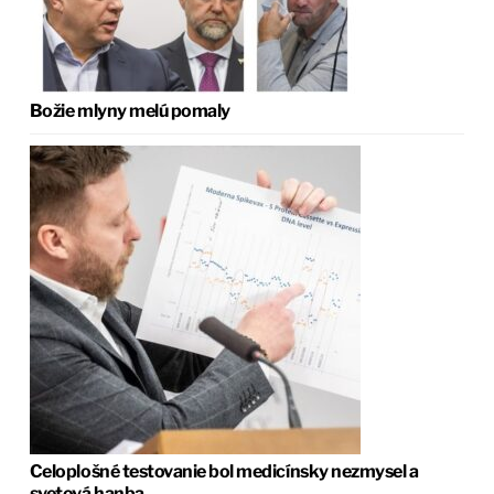
Božie mlyny melú pomaly
Celoplošné testovanie bol medicínsky nezmysel a
svetová hanba