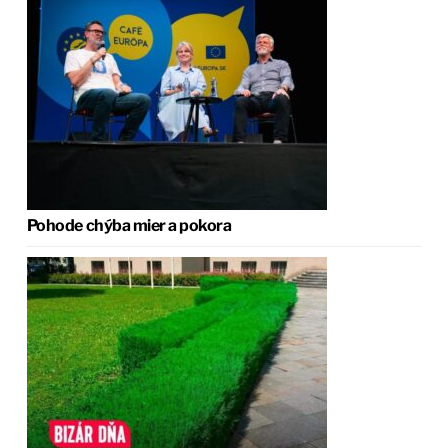
Pohode chýba mier a pokora