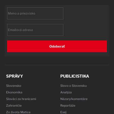
First
name
Email
Odoberať
SPRÁVY
PUBLICISTIKA
Slovensko
Slovo o Slovensku
Ekonomika
Analýza
Slováci za hranicami
Názory/komentáre
Zahraničie
Reportáže
Zo života Matice
Esej