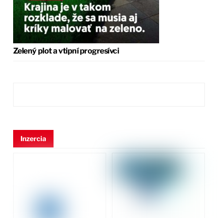
Zelený plot a vtipní progresívci
Inzercia