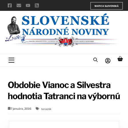
Skip
MATICA SLOVENSKÁ
to
content
Menu
Obdobie Vianoc a Silvestra
hodnotia Tatranci na výbornú
7 januára, 2016
terazsk