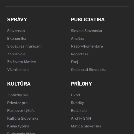
SPRÁVY
PUBLICISTIKA
Slovensko
Slovo o Slovensku
Ekonomika
Analýza
Slováci za hranicami
Názory/komentáre
Zahraničie
Reportáže
Zo života Matice
Esej
Všimli sme si
Osobnosti Slovenska
KULTÚRA
PRÍLOHY
3 otázky pre…
Úvod
Priestor pre…
Rubriky
Rozhovor týždňa
Redakcia
Kultúra Slovenska
Archív SNN
Kniha týždňa
Matica Slovenská
Budovanie štátu