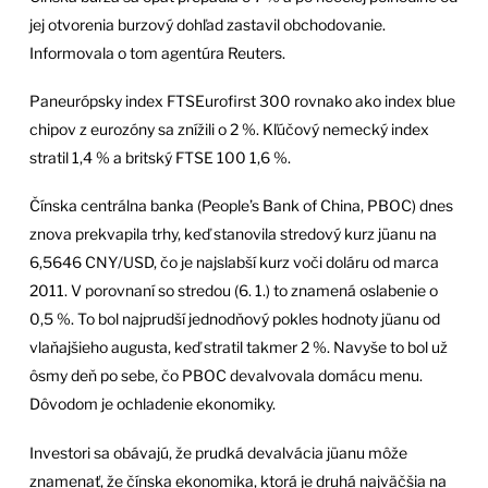
jej otvorenia burzový dohľad zastavil obchodovanie.
Informovala o tom agentúra Reuters.
Paneurópsky index FTSEurofirst 300 rovnako ako index blue
chipov z eurozóny sa znížili o 2 %. Kľúčový nemecký index
stratil 1,4 % a britský FTSE 100 1,6 %.
Čínska centrálna banka (People’s Bank of China, PBOC) dnes
znova prekvapila trhy, keď stanovila stredový kurz jüanu na
6,5646 CNY/USD, čo je najslabší kurz voči doláru od marca
2011. V porovnaní so stredou (6. 1.) to znamená oslabenie o
0,5 %. To bol najprudší jednodňový pokles hodnoty jüanu od
vlaňajšieho augusta, keď stratil takmer 2 %. Navyše to bol už
ôsmy deň po sebe, čo PBOC devalvovala domácu menu.
Dôvodom je ochladenie ekonomiky.
Investori sa obávajú, že prudká devalvácia jüanu môže
znamenať, že čínska ekonomika, ktorá je druhá najväčšia na