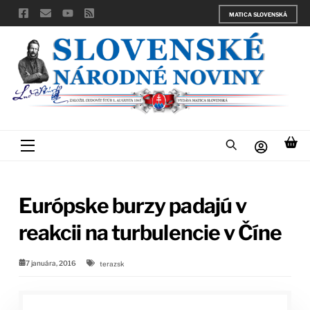
Skip
MATICA SLOVENSKÁ
to
content
Menu
Európske burzy padajú v
reakcii na turbulencie v Číne
7 januára, 2016
terazsk