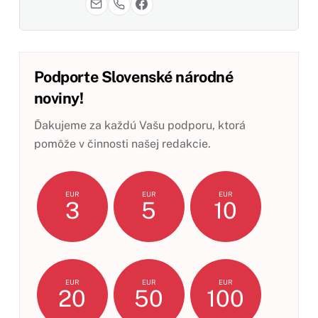
Podporte Slovenské národné
noviny!
Ďakujeme za každú Vašu podporu, ktorá
pomôže v činnosti našej redakcie.
EUR
EUR
EUR
3
5
10
EUR
EUR
EUR
20
50
100