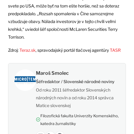
svete po USA, môže byť na tom ešte horšie, než sa doteraz
predpokladalo. „Rozsah spomalenia v Číne samozrejme
vzbudzuje obavy. Nálada investorov je v tejto chvíli veľmi
krehká,“ uviedol šéf spoločnosti McLaren Securities Terry
Torrison.
Zdroj:
Teraz.sk
, spravodajský portál tlačovej agentúry
TASR
Maroš Smolec
Šéfredaktor / Slovenské národné noviny
Od roku 2011 šéfredaktor Slovenských
národných novín a od roku 2014 správca
Matice slovenskej
Filozofická fakulta Univerzity Komenského,
katedra žurnalistiky