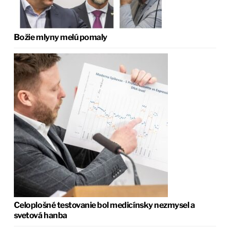
Božie mlyny melú pomaly
Celoplošné testovanie bol medicínsky nezmysel a
svetová hanba