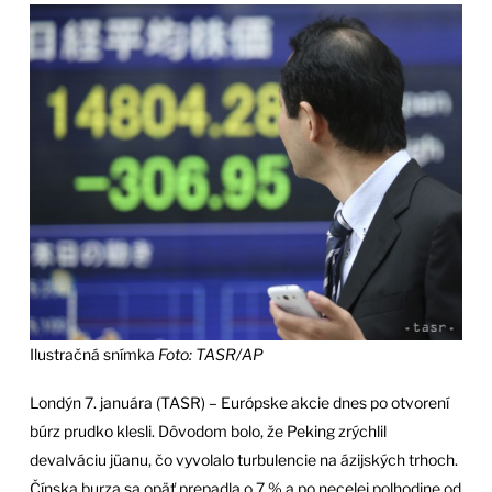
Ilustračná snímka
Foto: TASR/AP
Londýn 7. januára (TASR) – Európske akcie dnes po otvorení
búrz prudko klesli. Dôvodom bolo, že Peking zrýchlil
devalváciu jüanu, čo vyvolalo turbulencie na ázijských trhoch.
Čínska burza sa opäť prepadla o 7 % a po necelej polhodine od