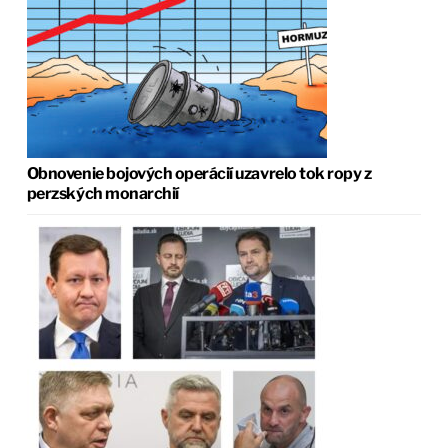
Obnovenie bojových operácií uzavrelo tok ropy z
perzských monarchií