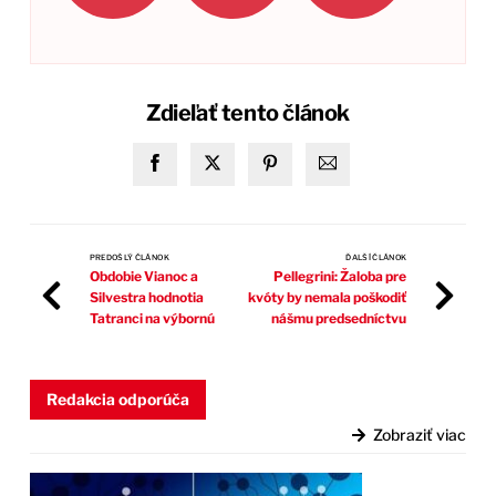
Zdieľať tento článok
PREDOŠLÝ ČLÁNOK
ĎALŠÍ ČLÁNOK
Obdobie Vianoc a
Pellegrini: Žaloba pre
Silvestra hodnotia
kvóty by nemala poškodiť
Tatranci na výbornú
nášmu predsedníctvu
Redakcia odporúča
Zobraziť viac