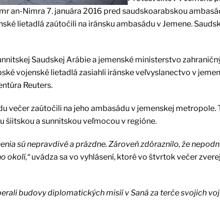
mr an-Nimra 7. januára 2016 pred saudskoarabskou ambasá
ojenské lietadlá zaútočili na iránsku ambasádu v Jemene. Sauds
unnitskej Saudskej Arábie a jemenské ministerstvo zahraničn
bské vojenské lietadlá zasiahli iránske veľvyslanectvo v jem
ntúra Reuters.
tredu večer zaútočili na jeho ambasádu v jemenskej metropole. 
u šiitskou a sunnitskou veľmocou v regióne.
vinenia sú nepravdivé a prázdne. Zároveň zdôraznilo, že nepodn
o okolí,“
uvádza sa vo vyhlásení, ktoré vo štvrtok večer zverej
yberali budovy diplomatických misií v Saná za terče svojich v