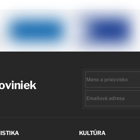
First
noviniek
name
Email
ISTIKA
KULTÚRA