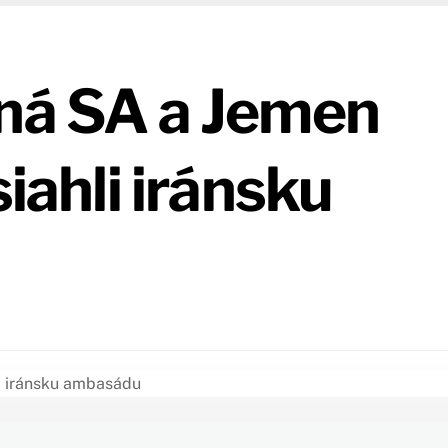
ená SA a Jemen
siahli iránsku