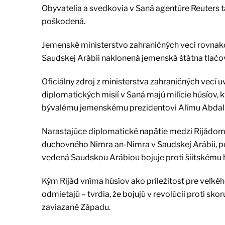
Obyvatelia a svedkovia v Saná agentúre Reuters ta
poškodená.
Jemenské ministerstvo zahraničných vecí rovnako
Saudskej Arábii naklonená jemenská štátna tlač
Oficiálny zdroj z ministerstva zahraničných vecí 
diplomatických misií v Saná majú milície húsíov, kt
bývalému jemenskému prezidentovi Alímu Abdallá
Narastajúce diplomatické napätie medzi Rijádo
duchovného Nimra an-Nimra v Saudskej Arábii, poš
vedená Saudskou Arábiou bojuje proti šiitskému
Kým Rijád vníma húsíov ako príležitosť pre veľkého
odmietajú – tvrdia, že bojujú v revolúcii proti sk
zaviazané Západu.