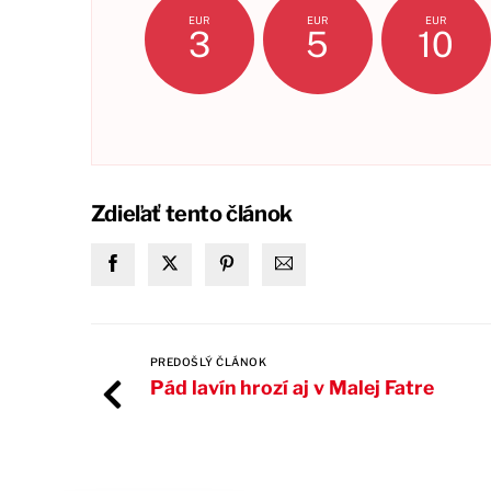
EUR
EUR
EUR
3
5
10
Zdieľať tento článok
PREDOŠLÝ ČLÁNOK
Pád lavín hrozí aj v Malej Fatre