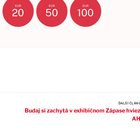
EUR
EUR
EUR
20
50
100
ĎALŠÍ ČLÁN
Budaj si zachytá v exhibičnom Zápase hvie
AH