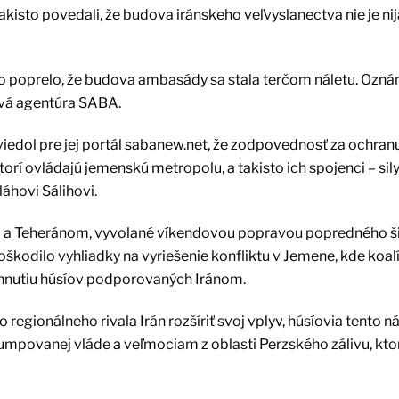
kisto povedali, že budova iránskeho veľvyslanectva nie je ni
 poprelo, že budova ambasády sa stala terčom náletu. Oznám
ová agentúra SABA.
uviedol pre jej portál sabanew.net, že zodpovednosť za ochran
orí ovládajú jemenskú metropolu, a takisto ich spojenci – sily
hovi Sálihovi.
m a Teheránom, vyvolané víkendovou popravou popredného š
kodilo vyhliadky na vyriešenie konfliktu v Jemene, kde koal
 hnutiu húsíov podporovaných Iránom.
 regionálneho rivala Irán rozšíriť svoj vplyv, húsíovia tento n
orumpovanej vláde a veľmociam z oblasti Perzského zálivu, kto