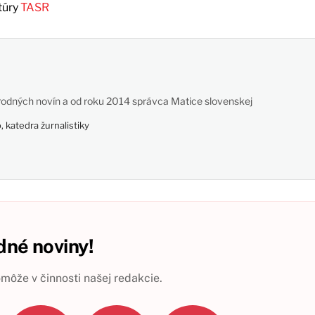
túry
TASR
odných novín a od roku 2014 správca Matice slovenskej
 katedra žurnalistiky
né noviny!
ôže v činnosti našej redakcie.