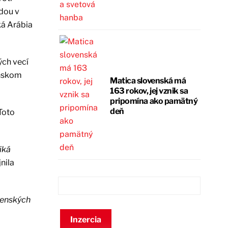
dou v
ká Arábia
ých vecí
enskom
Matica slovenská má
163 rokov, jej vznik sa
pripomína ako pamätný
deň
Toto
iká
nila
ojenských
Inzercia