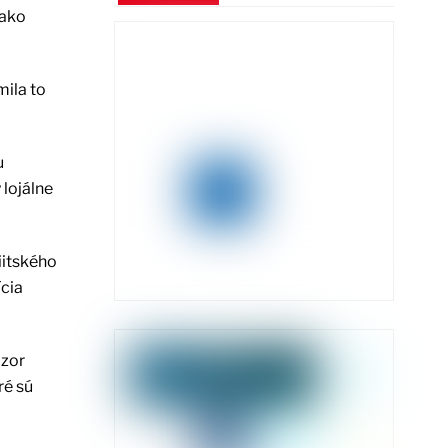
jako
ila to
u
 lojálne
iitského
ícia
ázor
ré sú