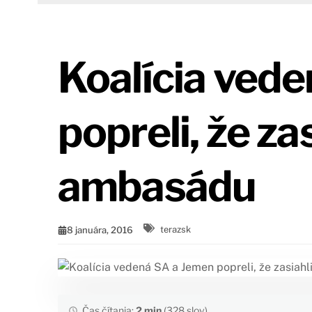
Koalícia ved
popreli, že za
ambasádu
8 januára, 2016
terazsk
Čas čítania:
2 min
(328 slov)