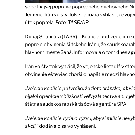
sobotňajšej poprave popredného duchovného Ni
Jemene. Irán vo štvrtok 7. januára vyhlásil, že v
útok poprela.
Foto: TASR/AP
Dubaj 8. januára (TASR) – Koalícia pod vedením s
poprelo obvinenia šiitského Iránu, že saudskoara
hlavnom meste Saná. Informovala o tom dnes age
Irán vo štvrtok vyhlásil, že vojenské lietadlá v s
obvinenie ešte viac zhoršilo napätie medzi hlavno
„Velenie koalície potvrdilo, že tieto (iránske) ob
nijaké operácie v blízkosti veľvyslanectva ani v jeh
štátna saudskoarabská tlačová agentúra SPA.
„Velenie koalície vydalo výzvu, aby si milície nev
akcií,“
dodávalo sa vo vyhlásení.