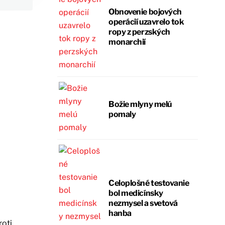
Obnovenie bojových
operácií uzavrelo tok
ropy z perzských
monarchií
Božie mlyny melú
pomaly
Celoplošné testovanie
bol medicínsky
nezmysel a svetová
hanba
roti