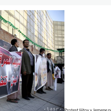
Protest šiitov v Jemene p