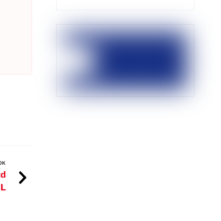
OK
zd
L