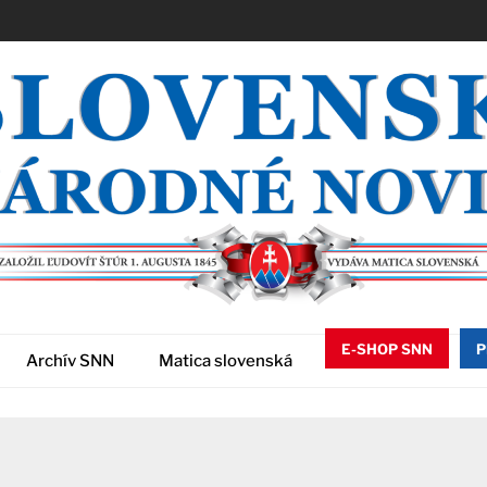
E-SHOP SNN
P
Archív SNN
Matica slovenská