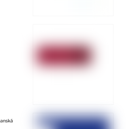
ňanská