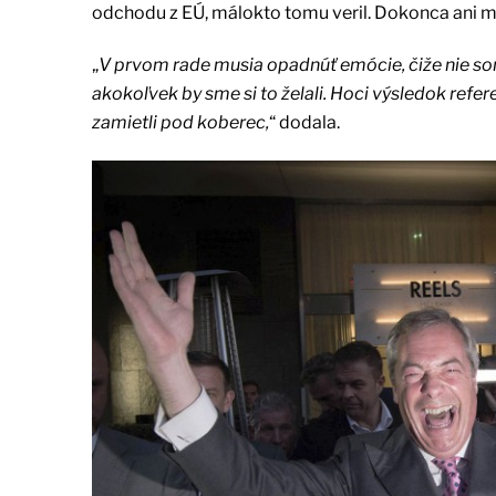
odchodu z EÚ, málokto tomu veril. Dokonca ani mno
„
V prvom rade musia opadnúť emócie, čiže nie som
akokoľvek by sme si to želali. Hoci výsledok referen
zamietli pod koberec,
“ dodala.