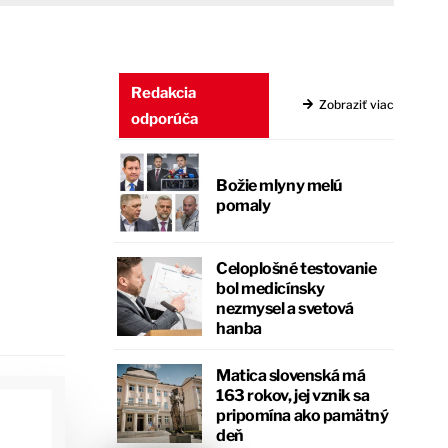
Redakcia
Zobraziť viac
odporúča
Božie mlyny melú
pomaly
Celoplošné testovanie
bol medicínsky
nezmysel a svetová
hanba
Matica slovenská má
163 rokov, jej vznik sa
pripomína ako pamätný
deň