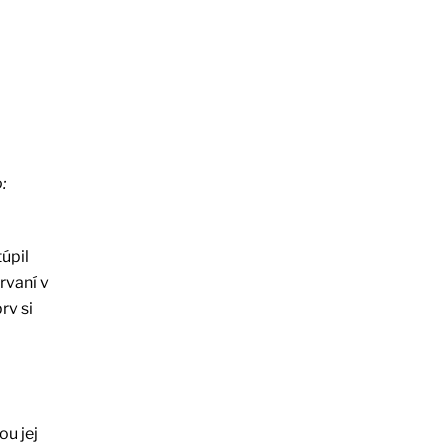
:
úpil
rvaní v
rv si
ou jej