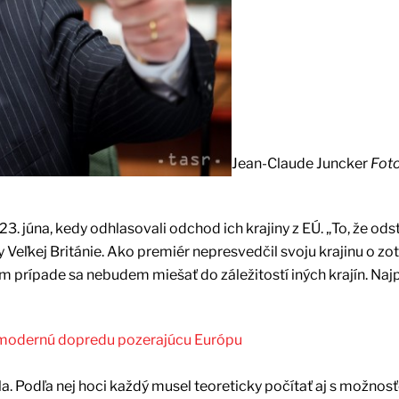
Jean-Claude Juncker
Foto
3. júna, kedy odhlasovali odchod ich krajiny z EÚ. „To, že odst
 Veľkej Británie. Ako premiér nepresvedčil svoju krajinu o zot
 prípade sa nebudem miešať do záležitostí iných krajín. Najp
me modernú dopredu pozerajúcu Európu
 Podľa nej hoci každý musel teoreticky počítať aj s možnosť