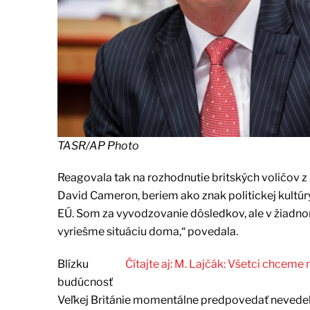
TASR/AP Photo
Reagovala tak na rozhodnutie britských voličov z 2
David Cameron, beriem ako znak politickej kultúry
EÚ. Som za vyvodzovanie dôsledkov, ale v žiadnom
vyriešme situáciu doma,“ povedala.
Blízku
Čítajte aj: M. Lajčák: Všetci chce
budúcnosť
Veľkej Británie momentálne predpovedať nevedela.