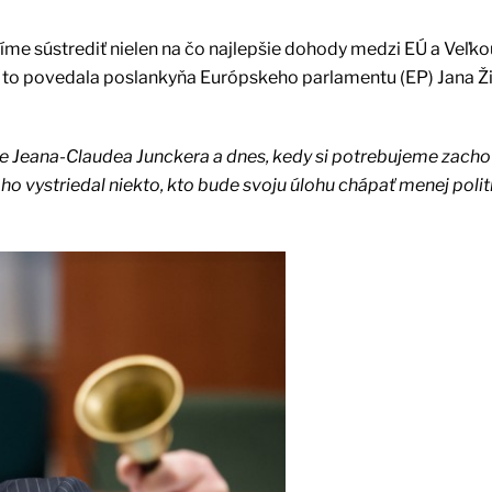
síme sústrediť nielen na čo najlepšie dohody medzi EÚ a Veľko
SR to povedala poslankyňa Európskeho parlamentu (EP) Jana Ž
ie Jeana-Claudea Junckera a dnes, kedy si potrebujeme zacho
 ho vystriedal niekto, kto bude svoju úlohu chápať menej polit