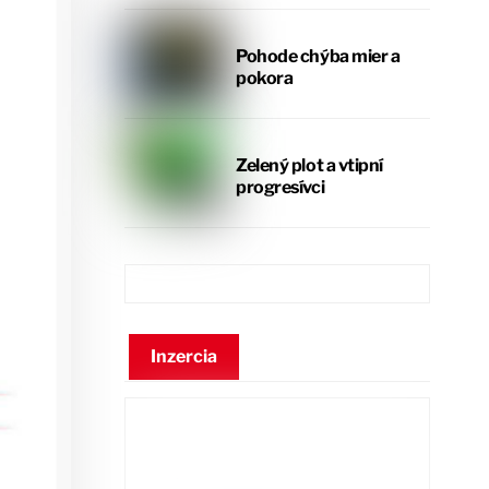
Pohode chýba mier a
pokora
Zelený plot a vtipní
progresívci
Inzercia