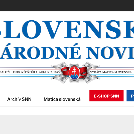
E-SHOP SNN
P
Archív SNN
Matica slovenská