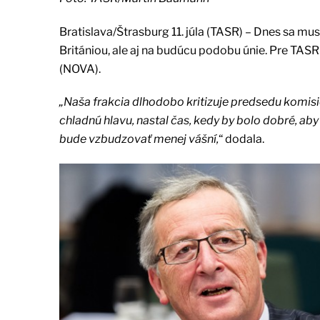
Bratislava/Štrasburg 11. júla (TASR) – Dnes sa mu
Britániou, ale aj na budúcu podobu únie. Pre TA
(NOVA).
„Naša frakcia dlhodobo kritizuje predsedu komis
chladnú hlavu, nastal čas, kedy by bolo dobré, aby
bude vzbudzovať menej vášní,
“ dodala.