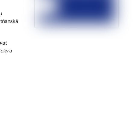
u
itňanská
vať
icky a