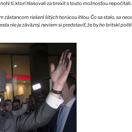
hí tí, ktorí hlasovali za brexit s touto možnosťou nepočítali.
 zástancom riešení šitých horúcou ihlou. Čo sa stalo, sa neo
da nie je záväzný, neviem si predstaviť, že by ho britskí politi