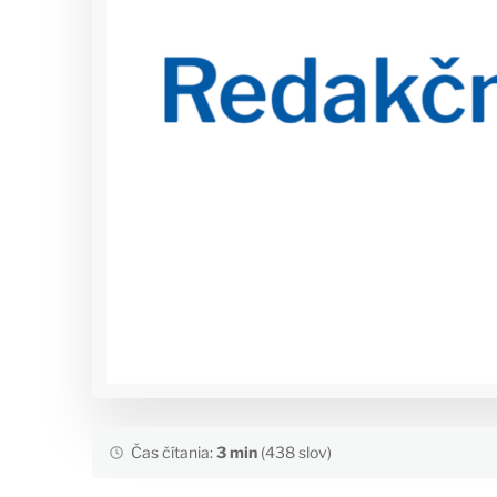
Čas čítania:
3 min
(438 slov)