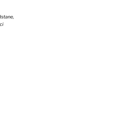
dstane,
ci