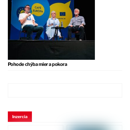
Pohode chýba mier a pokora
Inzercia