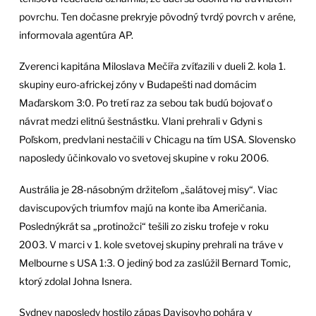
povrchu. Ten dočasne prekryje pôvodný tvrdý povrch v aréne,
informovala agentúra AP.
Zverenci kapitána Miloslava Mečířa zvíťazili v dueli 2. kola 1.
skupiny euro-africkej zóny v Budapešti nad domácim
Maďarskom 3:0. Po tretí raz za sebou tak budú bojovať o
návrat medzi elitnú šestnástku. Vlani prehrali v Gdyni s
Poľskom, predvlani nestačili v Chicagu na tím USA. Slovensko
naposledy účinkovalo vo svetovej skupine v roku 2006.
Austrália je 28-násobným držiteľom „šalátovej misy“. Viac
daviscupových triumfov majú na konte iba Američania.
Poslednýkrát sa „protinožci“ tešili zo zisku trofeje v roku
2003. V marci v 1. kole svetovej skupiny prehrali na tráve v
Melbourne s USA 1:3. O jediný bod za zaslúžil Bernard Tomic,
ktorý zdolal Johna Isnera.
Sydney naposledy hostilo zápas Davisovho pohára v