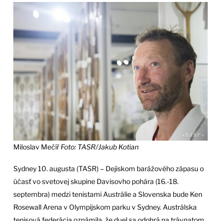
Miloslav Mečíř
Foto: TASR/Jakub Kotian
Sydney 10. augusta (TASR) – Dejiskom barážového zápasu o
účasť vo svetovej skupine Davisovho pohára (16.-18.
septembra) medzi tenistami Austrálie a Slovenska bude Ken
Rosewall Arena v Olympijskom parku v Sydney. Austrálska
tenisová federácia oznámila, že duel sa odohrá na trávnatom