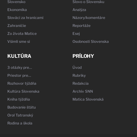
Slovensko
Slovo o Slovensku
Ekonomika
Analýza
Slováci za hranicami
Názory/komentáre
Zahraničie
Reportáže
Zo života Matice
Esej
Všimli sme si
Osobnosti Slovenska
KULTÚRA
PRÍLOHY
3 otázky pre…
Úvod
Priestor pre…
Rubriky
Rozhovor týždňa
Redakcia
Kultúra Slovenska
Archív SNN
Kniha týždňa
Matica Slovenská
Budovanie štátu
Orol Tatranský
Rodina a škola