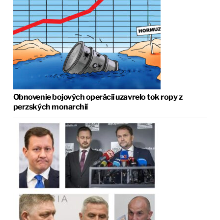
Obnovenie bojových operácií uzavrelo tok ropy z
perzských monarchií