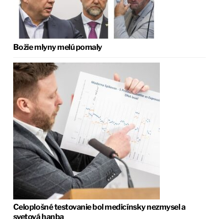
Božie mlyny melú pomaly
Celoplošné testovanie bol medicínsky nezmysel a
svetová hanba