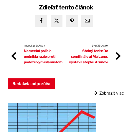
Zdieľať tento článok
PREDOŠLÝ ČLÁNOK
ĎALŠÍ ČLÁNOK
Nemecká polícia
Stolný tenis: Do
podnikla razie proti
semifinále aj Ma Lung,
podozrivým islamistom
vystavil stopku Arunovi
Redakcia odporúča
Zobraziť viac