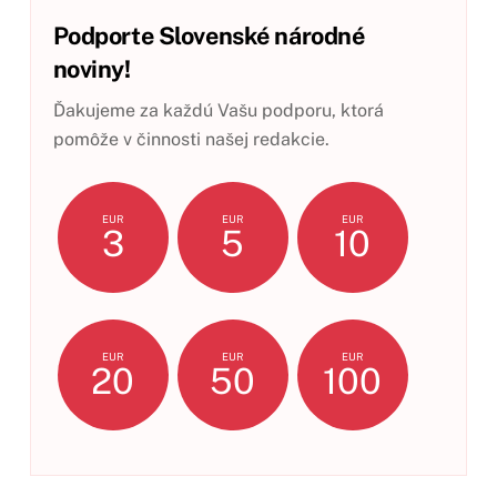
Podporte Slovenské národné
noviny!
Ďakujeme za každú Vašu podporu, ktorá
pomôže v činnosti našej redakcie.
EUR
EUR
EUR
3
5
10
EUR
EUR
EUR
20
50
100