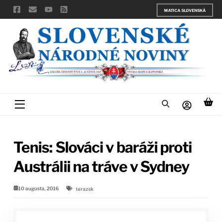
Skip
MATICA SLOVENSKÁ
to
content
Menu
Tenis: Slováci v baráži proti
Austrálii na tráve v Sydney
10 augusta, 2016
terazsk