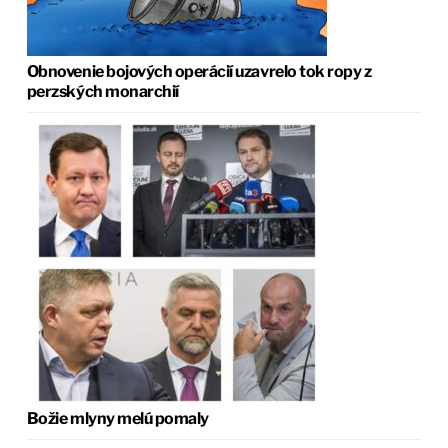
Obnovenie bojových operácií uzavrelo tok ropy z
perzských monarchií
Božie mlyny melú pomaly