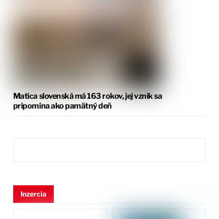
Matica slovenská má 163 rokov, jej vznik sa
pripomína ako pamätný deň
Inzercia