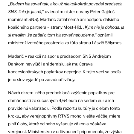
„
Budem hlasovať tak, ako už niekoľkokrát povedal predseda
SNS, línia je jasná,
“ uviedol minister obrany Peter Gajdoš
(nominant SNS). Maďarič zatiaľ nemá ani podporu ďalšieho
koaličného partnera – strany Most-Híd. „
Kým nie je dohoda, ja
si myslím, že zatiaľ o tom hlasovať nebudeme,“
oznámil
minister životného prostredia za túto stranu László Sólymos.
Maďarič v reakcii na spor s predsedom SNS Andrejom
Dankom nevylúčil ani demisiu, ak mu úprava
koncesionárskych poplatkov neprejde. K tejto veci sa podľa
jeho slov vyjadrí po zasadnutí vlády.
Návrh okrem iného predpokladá zvýšenie poplatkov pre
domácnosti zo súčasných 4,64 eura na sedem eur a ich
pravidelnú valorizáciu. Podľa rezortu kultúry je cieľom tohto
kroku,, aby verejnoprávny RTVS mohol v ešte väčšej miere
plniť úlohy, ktoré od neho vyžaduje zákon a očakáva
verejnosť. Ministerstvo v odôvodnení pripomenulo, že výška