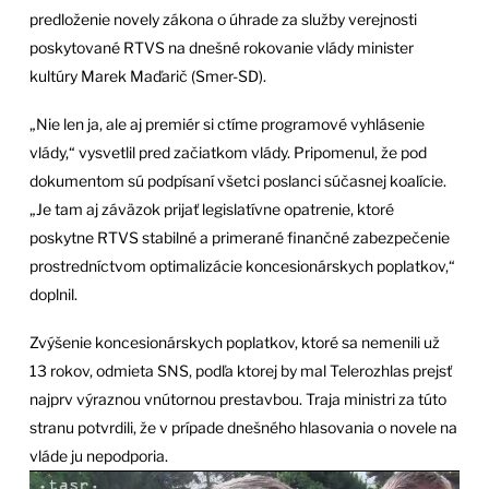
predloženie novely zákona o úhrade za služby verejnosti
poskytované RTVS na dnešné rokovanie vlády minister
kultúry Marek Maďarič (Smer-SD).
„Nie len ja, ale aj premiér si ctíme programové vyhlásenie
vlády,“ vysvetlil pred začiatkom vlády. Pripomenul, že pod
dokumentom sú podpísaní všetci poslanci súčasnej koalície.
„Je tam aj záväzok prijať legislatívne opatrenie, ktoré
poskytne RTVS stabilné a primerané finančné zabezpečenie
prostredníctvom optimalizácie koncesionárskych poplatkov,“
doplnil.
Zvýšenie koncesionárskych poplatkov, ktoré sa nemenili už
13 rokov, odmieta SNS, podľa ktorej by mal Telerozhlas prejsť
najprv výraznou vnútornou prestavbou. Traja ministri za túto
stranu potvrdili, že v prípade dnešného hlasovania o novele na
vláde ju nepodporia.