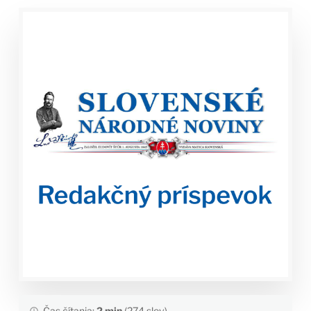
Čas čítania:
2 min
(274 slov)