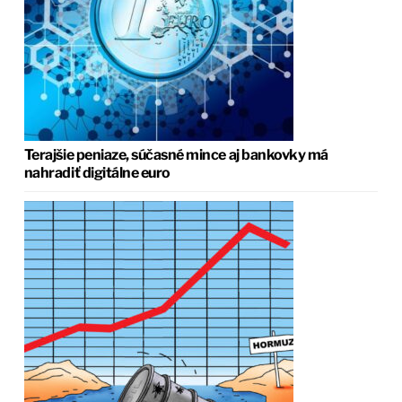
Terajšie peniaze, súčasné mince aj bankovky má
nahradiť digitálne euro