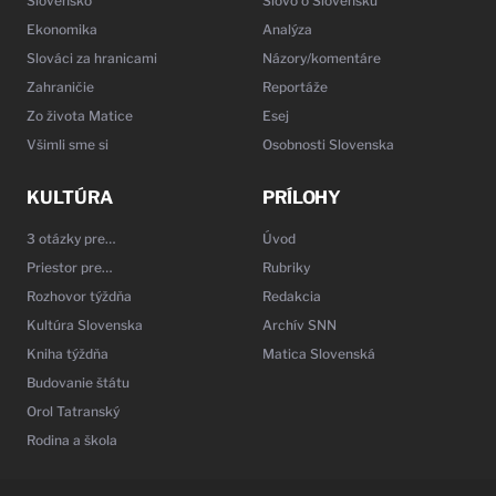
Slovensko
Slovo o Slovensku
Ekonomika
Analýza
Slováci za hranicami
Názory/komentáre
Zahraničie
Reportáže
Zo života Matice
Esej
Všimli sme si
Osobnosti Slovenska
KULTÚRA
PRÍLOHY
3 otázky pre…
Úvod
Priestor pre…
Rubriky
Rozhovor týždňa
Redakcia
Kultúra Slovenska
Archív SNN
Kniha týždňa
Matica Slovenská
Budovanie štátu
Orol Tatranský
Rodina a škola