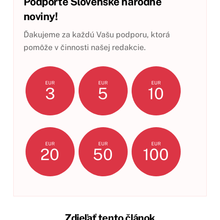
Podporte Slovenské národné
noviny!
Ďakujeme za každú Vašu podporu, ktorá
pomôže v činnosti našej redakcie.
EUR
EUR
EUR
3
5
10
EUR
EUR
EUR
20
50
100
Zdieľať tento článok