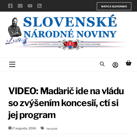
Skip
MATICA SLOVENSKÁ
to
content
Menu
VIDEO: Maďarič ide na vládu
so zvýšením koncesií, ctí si
jej program
17 augusta, 2016
terazsk