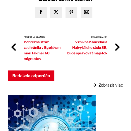
PREDOŠLÝ ČLÁNOK
ĎALŠÍ ČLÁNOK
Pobrežná stráž
Vznikne Kancelária
zachránila v Egejskom
Najvyššieho súdu SR,
mori takmer 60
bude spravovať majetok
migrantov
Redakcia odporúča
Zobraziť viac