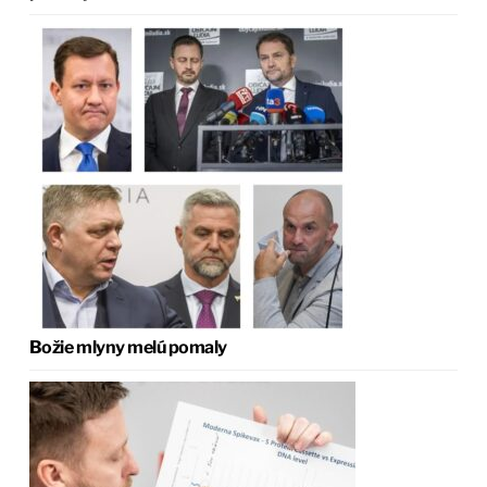
Božie mlyny melú pomaly