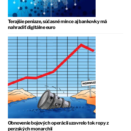
Terajšie peniaze, súčasné mince aj bankovky má
nahradiť digitálne euro
Obnovenie bojových operácií uzavrelo tok ropy z
perzských monarchií