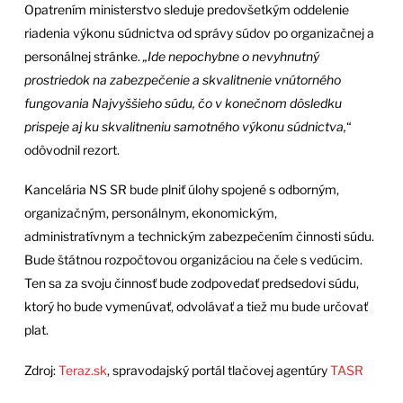
Opatrením ministerstvo sleduje predovšetkým oddelenie
riadenia výkonu súdnictva od správy súdov po organizačnej a
personálnej stránke.
„Ide nepochybne o nevyhnutný
prostriedok na zabezpečenie a skvalitnenie vnútorného
fungovania Najvyššieho súdu, čo v konečnom dôsledku
prispeje aj ku skvalitneniu samotného výkonu súdnictva,
“
odôvodnil rezort.
Kancelária NS SR bude plniť úlohy spojené s odborným,
organizačným, personálnym, ekonomickým,
administratívnym a technickým zabezpečením činnosti súdu.
Bude štátnou rozpočtovou organizáciou na čele s vedúcim.
Ten sa za svoju činnosť bude zodpovedať predsedovi súdu,
ktorý ho bude vymenúvať, odvolávať a tiež mu bude určovať
plat.
Zdroj:
Teraz.sk
, spravodajský portál tlačovej agentúry
TASR