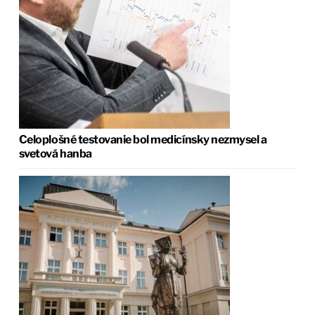
Celoplošné testovanie bol medicínsky nezmysel a
svetová hanba