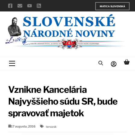
Skip
MATICA SLOVENSKÁ
to
content
Menu
Vznikne Kancelária
Najvyššieho súdu SR, bude
spravovať majetok
17 augusta, 2016
terazsk