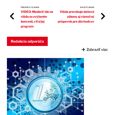
PREDOŠLÝ ČLÁNOK
ĎALŠÍ ČLÁNOK
VIDEO: Maďarič ide na
Vláda prerokuje daňové
vládu so zvýšením
zákony aj vianočný
koncesií, ctí si jej
príspevok pre dôchodcov
program
Redakcia odporúča
Zobraziť viac