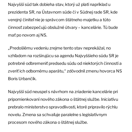
Najvyšší súd tak dobieha stav, ktorý už platí napríklad u
prezidenta SR, na Ústavnom súde či v Súdnej rade SR, kde
verejný činiteľ nie je správcom štátneho majetku a túto
činnosť zabezpečujú obslužné útvary – kancelárie. Tú bude
mať po novom aj NS.
„Predošlému vedeniu zrejme tento stav neprekážal, no
vzhľadom na rozširujúcu sa agendu Najvyššieho súdu SR je
potrebné odbremeniť predsedu súdu od niektorých činností a
zveriť ich odbornému aparátu,“ zdôvodnil zmenu hovorca NS
Boris Urbančík.
Najvyšší súd neuspel s návrhom na zriadenie kancelárie pri
pripomienkovaní nového zákona o štátnej službe. Iniciatívu
prebralo ministerstvo spravodlivosti, ktoré pripravilo rýchlu
novelu. Zmena sa schvaľuje paralelne s legislatívnym
procesom nového zákona o štátnej službe.