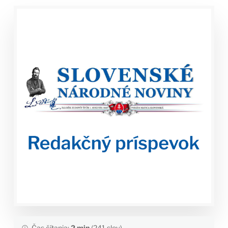
Čas čítania:
2 min
(241 slov)