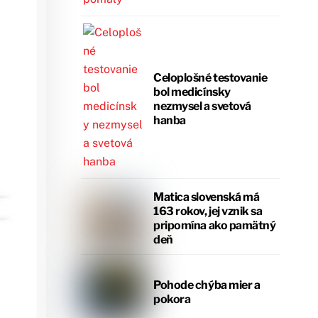
Celoplošné testovanie
bol medicínsky
nezmysel a svetová
hanba
Matica slovenská má
163 rokov, jej vznik sa
pripomína ako pamätný
deň
Pohode chýba mier a
pokora