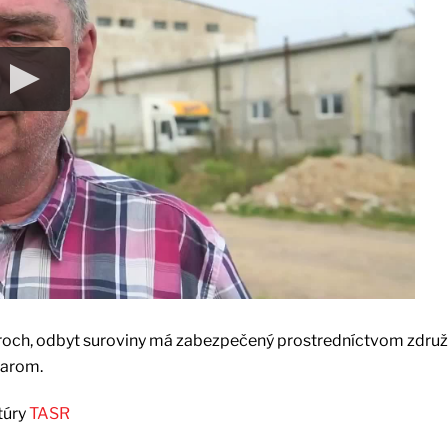
ároch, odbyt suroviny má zabezpečený prostredníctvom združ
varom.
túry
TASR