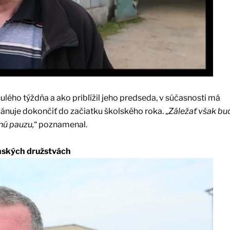
lého týždňa a ako priblížil jeho predseda, v súčasnosti má
lánuje dokončiť do začiatku školského roka. „
Záležať však bu
enú pauzu,
“ poznamenal.
enských družstvách