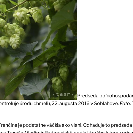
Predseda poľnohospodá
ntroluje úrodu chmeľu, 22. augusta 2016 v Soblahove.
Foto:
renčíne je podstatne väčšia ako vlani. Odhaduje to predseda
s Trenčín, Vladimír Podmanický, podľa ktorého k tomu pris