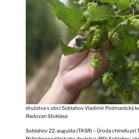
družstva v obci Soblahov Vladimír Podmanický ko
Radovan Stoklasa
Soblahov 22. augusta (TASR) – Úroda chmeľu pri T
Poľnohospodárskeho družstva (PD) Soblahov, okre