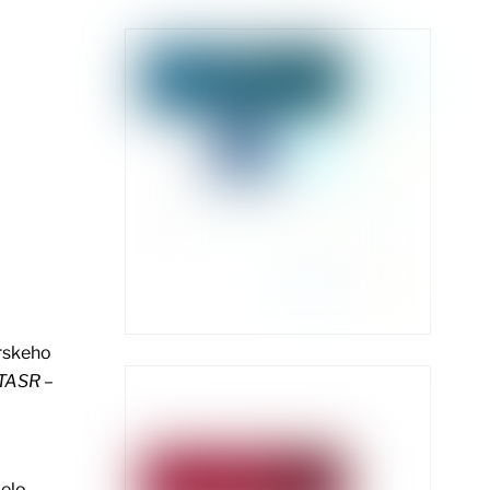
rskeho
 TASR –
pelo