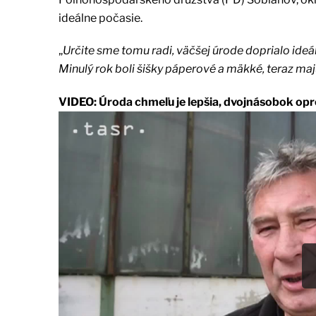
ideálne počasie.
„
Určite sme tomu radi, väčšej úrode doprialo ideál
Minulý rok boli šišky páperové a mäkké, teraz majú
VIDEO: Úroda chmeľu je lepšia, dvojnásobok opr