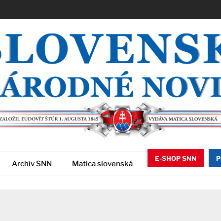
E-SHOP SNN
P
Archív SNN
Matica slovenská