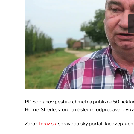
PD Soblahov pestuje chmeľ na približne 50 hekt
Hornej Strede, ktoré ju následne odpredáva pivo
Zdroj:
Teraz.sk
, spravodajský portál tlačovej agen