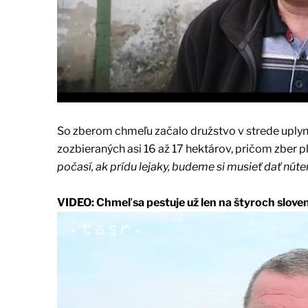
So zberom chmeľu začalo družstvo v strede uplynu
zozbieraných asi 16 až 17 hektárov, pričom zber p
počasí, ak prídu lejaky, budeme si musieť dať nút
VIDEO: Chmeľ sa pestuje už len na štyroch slov