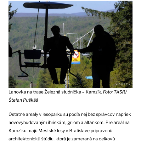
Lanovka na trase Železná studnička – Kamzík.
Foto: TASR/
Štefan Puškáš
Ostatné areály v lesoparku sú podľa nej bez správcov napriek
novovybudovaným ihriskám, grilom a altánkom. Pre areál na
Kamzíku majú Mestské lesy v Bratislave pripravenú
architektonickú štúdiu, ktorá je zameraná na celkovú