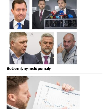
Božie mlyny melú pomaly