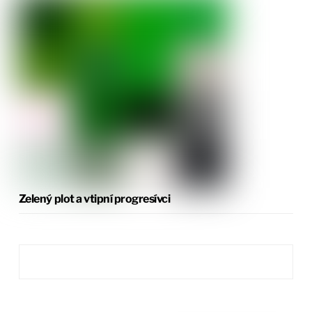
Zelený plot a vtipní progresívci