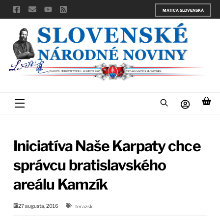
Skip
MATICA SLOVENSKÁ
to
content
Menu
Iniciatíva Naše Karpaty chce
správcu bratislavského
areálu Kamzík
27 augusta, 2016
terazsk