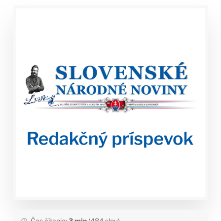
Čas čítania:
3 min
(484 slov)