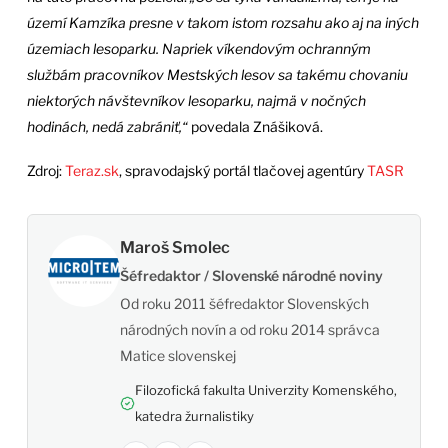
území Kamzíka presne v takom istom rozsahu ako aj na iných
územiach lesoparku. Napriek víkendovým ochranným
službám pracovníkov Mestských lesov sa takému chovaniu
niektorých návštevníkov lesoparku, najmä v nočných
hodinách, nedá zabrániť,“
povedala Znášiková.
Zdroj:
Teraz.sk
, spravodajský portál tlačovej agentúry
TASR
Maroš Smolec
Šéfredaktor / Slovenské národné noviny
Od roku 2011 šéfredaktor Slovenských
národných novín a od roku 2014 správca
Matice slovenskej
Filozofická fakulta Univerzity Komenského,
katedra žurnalistiky