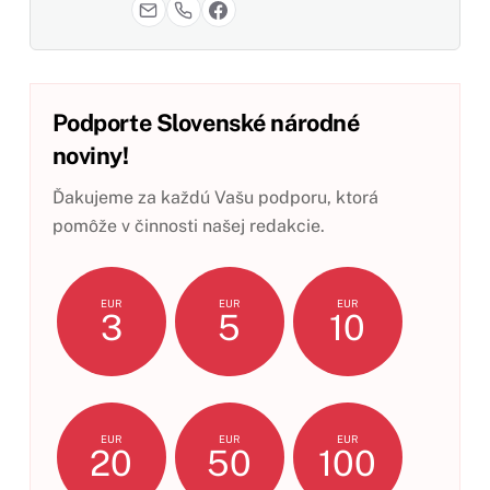
Podporte Slovenské národné
noviny!
Ďakujeme za každú Vašu podporu, ktorá
pomôže v činnosti našej redakcie.
EUR
EUR
EUR
3
5
10
EUR
EUR
EUR
20
50
100