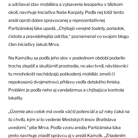
a udržiaval stav mobiliára a vybavenia lesoparku v blízkom
okolí, navrhuje Iniciatíva Naše Karpaty. Podľa nej totiž tento
areál oproti dobre spravovanej a reprezentatívnej
Partizánskej lúke upadá.
„Chýbajú verejné toalety, poriadok,
čistota a pravidelnejšia údržba,“
poznamenal vo svojom blogu
člen iniciatívy Jakub Mrva.
Na Kamzíku sa podľa jeho slov v poslednom období podarilo
trocha zlepšiť a skultúrniť prostredie, no ako tvrdí, návštevníci
tu mnohokrát nachádzajú poškodený mobiliár, smeti či
nepokosenú dvojmetrovú pŕhľavu vedľa detského ihriska.
Problém je podľa neho aj vandalizmus a chýbajúca kontrola
lokality.
„Územie ako celok má oveľa väčší potenciál a už roky čaká na
tú chvíľu, kým si to vedenie Mestských lesov Bratislava
uvedomí,“
píše Mrva. Podľa vzoru areálu Partizánska lúka
preto navrhuje zriadiť správcu aj v areáli Kamzík.
„Zriadením