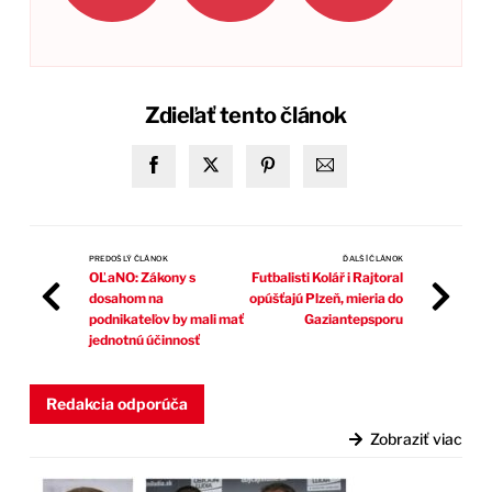
Zdieľať tento článok
PREDOŠLÝ ČLÁNOK
ĎALŠÍ ČLÁNOK
OĽaNO: Zákony s
Futbalisti Kolář i Rajtoral
dosahom na
opúšťajú Plzeň, mieria do
podnikateľov by mali mať
Gaziantepsporu
jednotnú účinnosť
Redakcia odporúča
Zobraziť viac