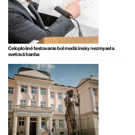
Celoplošné testovanie bol medicínsky nezmysel a
svetová hanba