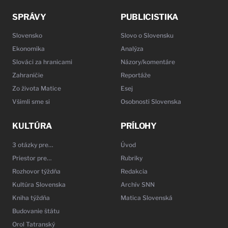
SPRÁVY
PUBLICISTIKA
Slovensko
Slovo o Slovensku
Ekonomika
Analýza
Slováci za hranicami
Názory/komentáre
Zahraničie
Reportáže
Zo života Matice
Esej
Všimli sme si
Osobnosti Slovenska
KULTÚRA
PRÍLOHY
3 otázky pre…
Úvod
Priestor pre…
Rubriky
Rozhovor týždňa
Redakcia
Kultúra Slovenska
Archív SNN
Kniha týždňa
Matica Slovenská
Budovanie štátu
Orol Tatranský