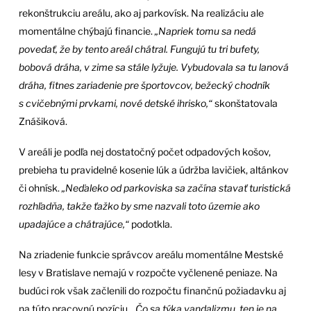
rekonštrukciu areálu, ako aj parkovísk. Na realizáciu ale
momentálne chýbajú financie.
„Napriek tomu sa nedá
povedať, že by tento areál chátral. Fungujú tu tri bufety,
bobová dráha, v zime sa stále lyžuje. Vybudovala sa tu lanová
dráha, fitnes zariadenie pre športovcov, bežecký chodník
s cvičebnými prvkami, nové detské ihrisko,“
skonštatovala
Znášiková.
V areáli je podľa nej dostatočný počet odpadových košov,
prebieha tu pravidelné kosenie lúk a údržba lavičiek, altánkov
či ohnísk.
„Neďaleko od parkoviska sa začína stavať turistická
rozhľadňa, takže ťažko by sme nazvali toto územie ako
upadajúce a chátrajúce,“
podotkla.
Na zriadenie funkcie správcov areálu momentálne Mestské
lesy v Bratislave nemajú v rozpočte vyčlenené peniaze. Na
budúci rok však začlenili do rozpočtu finančnú požiadavku aj
na túto pracovnú pozíciu.
„Čo sa týka vandalizmu, ten je na