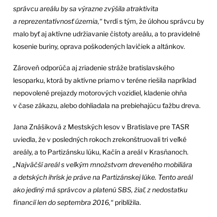
správcu areálu by sa výrazne zvýšila atraktivita
a reprezentatívnosť územia,“
tvrdí s tým, že úlohou správcu by
malo byť aj aktívne udržiavanie čistoty areálu, a to pravidelné
kosenie buriny, oprava poškodených lavičiek a altánkov.
Zároveň odporúča aj zriadenie stráže bratislavského
lesoparku, ktorá by aktívne priamo v teréne riešila napríklad
nepovolené prejazdy motorových vozidiel, kladenie ohňa
v čase zákazu, alebo dohliadala na prebiehajúcu ťažbu dreva.
Jana Znášiková z Mestských lesov v Bratislave pre TASR
uviedla, že v posledných rokoch zrekonštruovali tri veľké
areály, a to Partizánsku lúku, Kačín a areál v Krasňanoch.
„Najväčší areál s veľkým množstvom dreveného mobiliára
a detských ihrísk je práve na Partizánskej lúke. Tento areál
ako jediný má správcov a platenú SBS, žiaľ, z nedostatku
financií len do septembra 2016,“
priblížila.