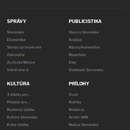
SPRÁVY
PUBLICISTIKA
Slovensko
Slovo o Slovensku
Ekonomika
Analýza
Slováci za hranicami
Názory/komentáre
Zahraničie
Reportáže
Zo života Matice
Esej
Všimli sme si
Osobnosti Slovenska
KULTÚRA
PRÍLOHY
3 otázky pre…
Úvod
Priestor pre…
Rubriky
Rozhovor týždňa
Redakcia
Kultúra Slovenska
Archív SNN
Kniha týždňa
Matica Slovenská