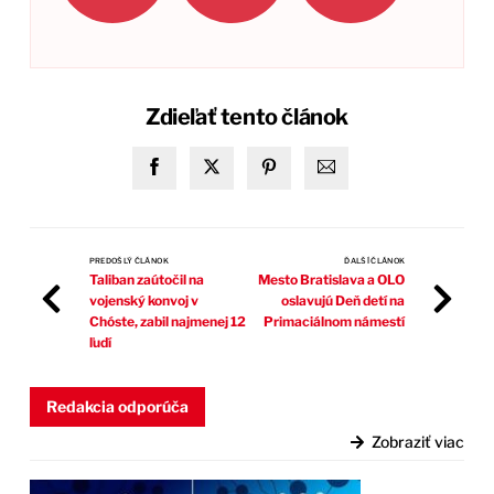
Zdieľať tento článok
PREDOŠLÝ ČLÁNOK
ĎALŠÍ ČLÁNOK
Taliban zaútočil na
Mesto Bratislava a OLO
vojenský konvoj v
oslavujú Deň detí na
Chóste, zabil najmenej 12
Primaciálnom námestí
ľudí
Redakcia odporúča
Zobraziť viac