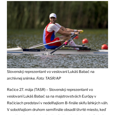
Slovenský reprezentant vo veslovaní Lukáš Babač na
archívnej snímke.
Foto: TASR/AP
Račice 27. mája (TASR) – Slovenský reprezentant vo
veslovaní Lukáš Babač sa na majstrovstvách Európy v
Račiciach predstaví v nedeľňajšom B-finále skifu ľahkých váh.
V sobotňajšom druhom semifinále obsadil štvrté miesto, keď