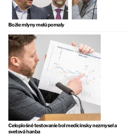
Božie mlyny melú pomaly
Celoplošné testovanie bol medicínsky nezmysel a
svetová hanba