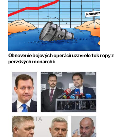
Obnovenie bojových operácií uzavrelo tok ropy z
perzských monarchií