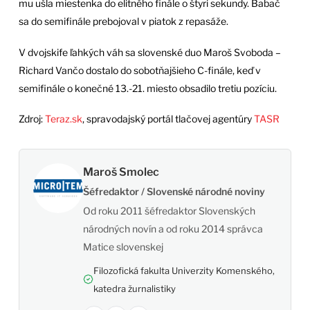
mu ušla miestenka do elitného finále o štyri sekundy. Babač
sa do semifinále prebojoval v piatok z repasáže.
V dvojskife ľahkých váh sa slovenské duo Maroš Svoboda –
Richard Vančo dostalo do sobotňajšieho C-finále, keď v
semifinále o konečné 13.-21. miesto obsadilo tretiu pozíciu.
Zdroj:
Teraz.sk
, spravodajský portál tlačovej agentúry
TASR
Maroš Smolec
Šéfredaktor / Slovenské národné noviny
Od roku 2011 šéfredaktor Slovenských
národných novín a od roku 2014 správca
Matice slovenskej
Filozofická fakulta Univerzity Komenského,
katedra žurnalistiky