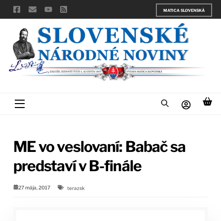
Skip
MATICA SLOVENSKÁ
to
content
Menu
ME vo veslovaní: Babač sa
predstaví v B-finále
27 mája, 2017
terazsk