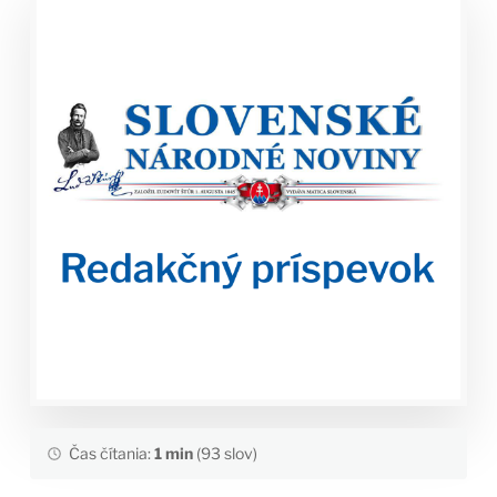
Čas čítania:
1 min
(93 slov)