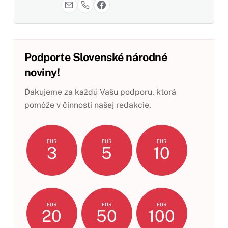
Podporte Slovenské národné
noviny!
Ďakujeme za každú Vašu podporu, ktorá
pomôže v činnosti našej redakcie.
EUR
EUR
EUR
3
5
10
EUR
EUR
EUR
20
50
100