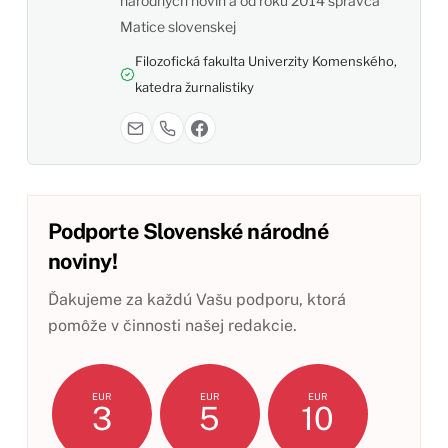
národných novín a od roku 2014 správca
Matice slovenskej
Filozofická fakulta Univerzity Komenského,
katedra žurnalistiky
Podporte Slovenské národné
noviny!
Ďakujeme za každú Vašu podporu, ktorá
pomôže v činnosti našej redakcie.
EUR
EUR
EUR
3
5
10