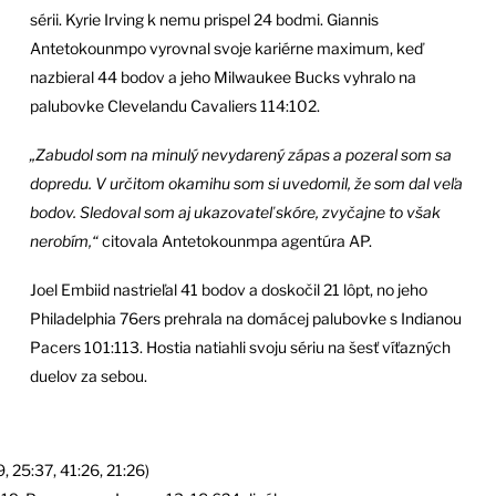
sérii. Kyrie Irving k nemu prispel 24 bodmi. Giannis
Antetokounmpo vyrovnal svoje kariérne maximum, keď
nazbieral 44 bodov a jeho Milwaukee Bucks vyhralo na
palubovke Clevelandu Cavaliers 114:102.
„Zabudol som na minulý nevydarený zápas a pozeral som sa
dopredu. V určitom okamihu som si uvedomil, že som dal veľa
bodov. Sledoval som aj ukazovateľ skóre, zvyčajne to však
nerobím,“
citovala Antetokounmpa agentúra AP.
Joel Embiid nastrieľal 41 bodov a doskočil 21 lôpt, no jeho
Philadelphia 76ers prehrala na domácej palubovke s Indianou
Pacers 101:113. Hostia natiahli svoju sériu na šesť víťazných
duelov za sebou.
, 25:37, 41:26, 21:26)