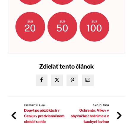
EUR
EUR
EUR
20
50
100
Zdieľať tento článok
PREDOŠLÝ ČLÁNOK
ĎALŠÍ ČLÁNOK
Dopyt po pôžičkách v
Ochranár: Vlkov v
Česku v predvianočnom
obývačke chránime a v
období rastie
kuchyni lovíme