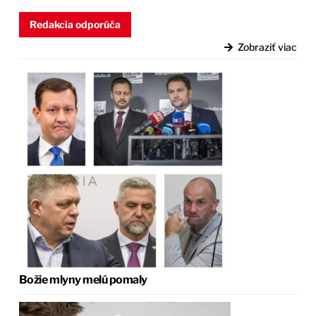
Redakcia odporúča
Zobraziť viac
Božie mlyny melú pomaly