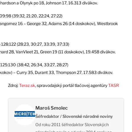
hardson a Olynyk po 18, Johnson 17, 16.313 divákov.
09:98 (39:32, 21:20, 22:24, 27:22)
rnangomez 16 – George 32, Adams 26 (14 doskokov), Westbrook
S
128:122 (28:23, 30:27, 33:39, 37:33)
onard 28, VanVleet 21, Green 19 (11 doskokov), 19.458 divákov.
S
125:130 (38:42, 26:34, 33:27, 28:27)
oskokov) – Curry 35, Durant 33, Thompson 27, 17.583 divákov.
Zdroj:
Teraz.sk
, spravodajský portál tlačovej agentúry
TASR
Maroš Smolec
Šéfredaktor / Slovenské národné noviny
Od roku 2011 šéfredaktor Slovenských