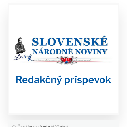
Čas čítania:
3 min
(427 slov)