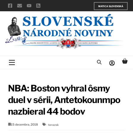
Skip
MATICA SLOVENSKÁ
to
content
Menu
NBA: Boston vyhral ôsmy
duel v sérii, Antetokounmpo
nazbieral 44 bodov
15 decembra, 2018
terazsk