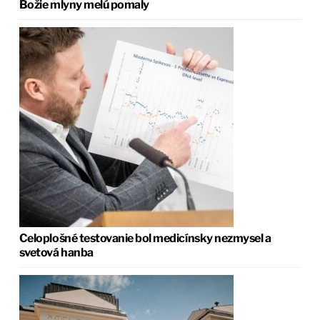
Božie mlyny melú pomaly
Celoplošné testovanie bol medicínsky nezmysel a
svetová hanba