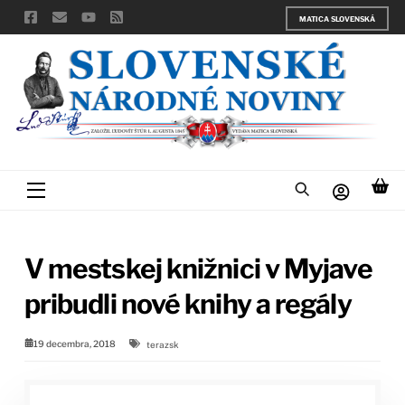
Skip
MATICA SLOVENSKÁ
to
content
Menu
V mestskej knižnici v Myjave
pribudli nové knihy a regály
19 decembra, 2018
terazsk