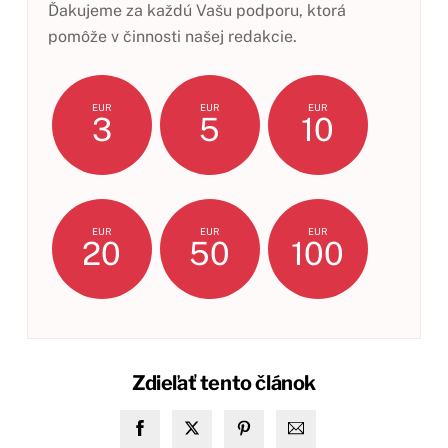
Ďakujeme za každú Vašu podporu, ktorá
pomôže v činnosti našej redakcie.
EUR
EUR
EUR
3
5
10
EUR
EUR
EUR
20
50
100
Zdieľať tento článok