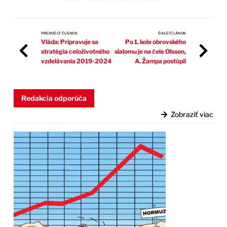
PREDOŠLÝ ČLÁNOK
ĎALŠÍ ČLÁNOK
Vláda: Pripravuje sa
Po 1. kole obrovského
stratégia celoživotného
slalomu je na čele Olsson,
vzdelávania 2019-2024
A. Žampa postúpil
Redakcia odporúča
Zobraziť viac