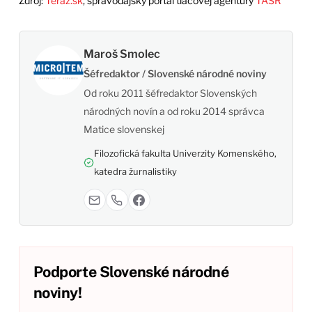
Zdroj:
Teraz.sk
, spravodajský portál tlačovej agentúry
TASR
Maroš Smolec
Šéfredaktor / Slovenské národné noviny
Od roku 2011 šéfredaktor Slovenských
národných novín a od roku 2014 správca
Matice slovenskej
Filozofická fakulta Univerzity Komenského,
katedra žurnalistiky
Podporte Slovenské národné
noviny!