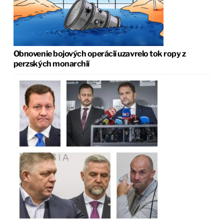
Obnovenie bojových operácií uzavrelo tok ropy z
perzských monarchií