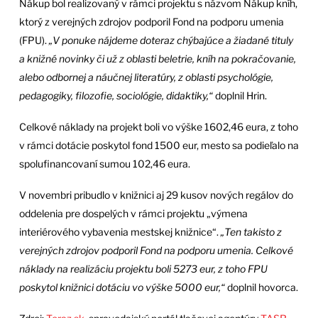
Nákup bol realizovaný v rámci projektu s názvom Nákup kníh,
ktorý z verejných zdrojov podporil Fond na podporu umenia
(FPU).
„V ponuke nájdeme doteraz chýbajúce a žiadané tituly
a knižné novinky či už z oblasti beletrie, kníh na pokračovanie,
alebo odbornej a náučnej literatúry, z oblasti psychológie,
pedagogiky, filozofie, sociológie, didaktiky,“
doplnil Hrin.
Celkové náklady na projekt boli vo výške 1602,46 eura, z toho
v rámci dotácie poskytol fond 1500 eur, mesto sa podieľalo na
spolufinancovaní sumou 102,46 eura.
V novembri pribudlo v knižnici aj 29 kusov nových regálov do
oddelenia pre dospelých v rámci projektu „výmena
interiérového vybavenia mestskej knižnice“.
„Ten takisto z
verejných zdrojov podporil Fond na podporu umenia. Celkové
náklady na realizáciu projektu boli 5273 eur, z toho FPU
poskytol knižnici dotáciu vo výške 5000 eur,“
doplnil hovorca.