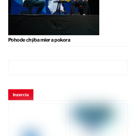
Pohode chýba mier a pokora
Inzercia