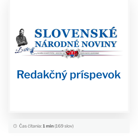
Čas čítania:
1 min
(169 slov)