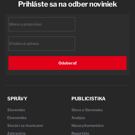
Prihláste sa na odber noviniek
First
name
Email
Odoberať
SPRÁVY
PUBLICISTIKA
Slovensko
Slovo o Slovensku
Ekonomika
Analýza
Slováci za hranicami
Názory/komentáre
Zahraničie
Reportáže