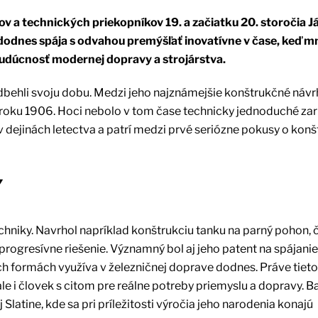
v a technických priekopníkov 19. a začiatku 20. storočia J
dodnes spája s odvahou premýšľať inovatívne v čase, keď 
 budúcnosť modernej dopravy a strojárstva.
edbehli svoju dobu. Medzi jeho najznámejšie konštrukčné návrh
 v roku 1906. Hoci nebolo v tom čase technicky jednoduché za
 v dejinách letectva a patrí medzi prvé seriózne pokusy o konš
Y
chniky. Navrhol napríklad konštrukciu tanku na parný pohon, 
ogresívne riešenie. Významný bol aj jeho patent na spájanie
ch formách využíva v železničnej doprave dodnes. Práve tieto
 ale i človek s citom pre reálne potreby priemyslu a dopravy. B
 Slatine, kde sa pri príležitosti výročia jeho narodenia konajú