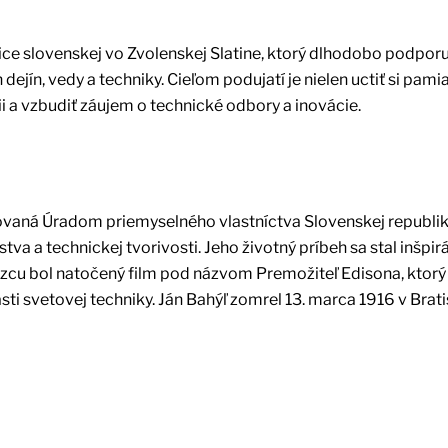
ice slovenskej vo Zvolenskej Slatine, ktorý dlhodobo podporu
ín, vedy a techniky. Cieľom podujatí je nielen uctiť si pami
cii a vzbudiť záujem o technické odbory a inovácie.
vaná Úradom priemyselného vlastníctva Slovenskej republiky
a a technickej tvorivosti. Jeho životný príbeh sa stal inšpirá
zcu bol natočený film pod názvom Premožiteľ Edisona, ktorý
ti svetovej techniky. Ján Bahýľ zomrel 13. marca 1916 v Brati