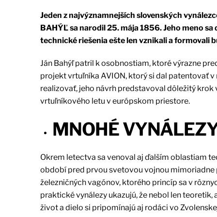
Jeden z najvýznamnejších slovenských vynálezco
BAHÝĽ sa narodil 25. mája 1856. Jeho meno sa 
technické riešenia ešte len vznikali a formovali
Ján Bahýľ patril k osobnostiam, ktoré výrazne pr
projekt vrtuľníka AVION, ktorý si dal patentovať
realizovať, jeho návrh predstavoval dôležitý krok
vrtuľníkového letu v európskom priestore.
MNOHÉ VYNÁLEZ
Okrem letectva sa venoval aj ďalším oblastiam te
období pred prvou svetovou vojnou mimoriadne pr
železničných vagónov, ktorého princíp sa v rôzny
praktické vynálezy ukazujú, že nebol len teoretik,
život a dielo si pripomínajú aj rodáci vo Zvolenskej