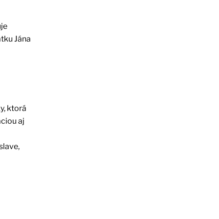
je
atku Jána
, ktorá
ciou aj
slave,