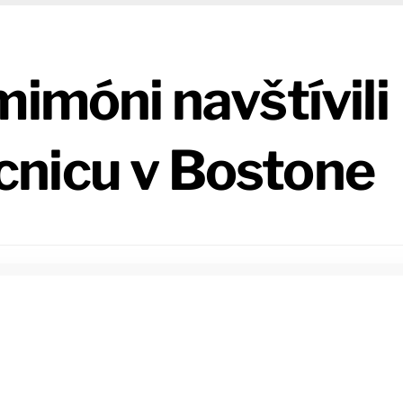
mimóni navštívili
nicu v Bostone