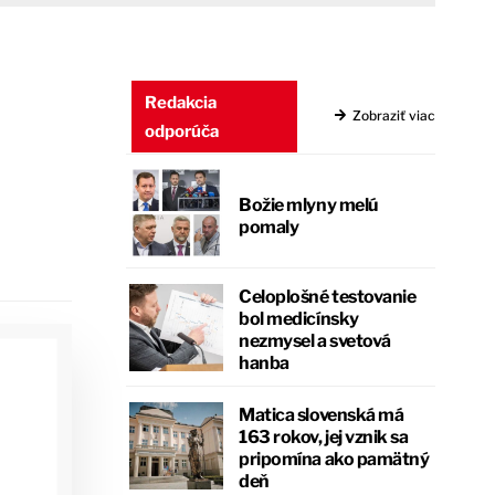
Redakcia
Zobraziť viac
odporúča
Božie mlyny melú
pomaly
Celoplošné testovanie
bol medicínsky
nezmysel a svetová
hanba
Matica slovenská má
163 rokov, jej vznik sa
pripomína ako pamätný
deň