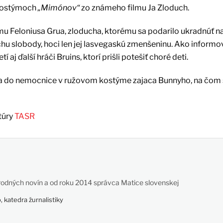
 kostýmoch
„Mimónov“
zo známeho filmu Ja Zloduch.
mu Feloniusa Grua, zloducha, ktorému sa podarilo ukradnúť n
u slobody, hoci len jej lasvegaskú zmenšeninu. Ako informo
aj ďalší hráči Bruins, ktorí prišli potešiť choré deti.
nca do nemocnice v ružovom kostýme zajaca Bunnyho, na čom
túry
TASR
odných novín a od roku 2014 správca Matice slovenskej
 katedra žurnalistiky