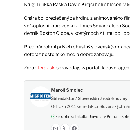
Krug, Tuukka Rask a David Krejčí boli oblečení v
Chára bol prezlečený za hrdinu z animovaného fil
veľkoplošnú obrazovku z Times Square alebo Soch
denník Boston Globe, v kostýmoch z filmu boli odetí 
Pred pár rokmi prišiel robustný slovenský obra
doteraz bostonské médiá dobre zabávajú.
Zdroj:
Teraz.sk
, spravodajský portál tlačovej agen
Maroš Smolec
Šéfredaktor / Slovenské národné noviny
Od roku 2011 šéfredaktor Slovenských nár
Filozofická fakulta Univerzity Komenského,