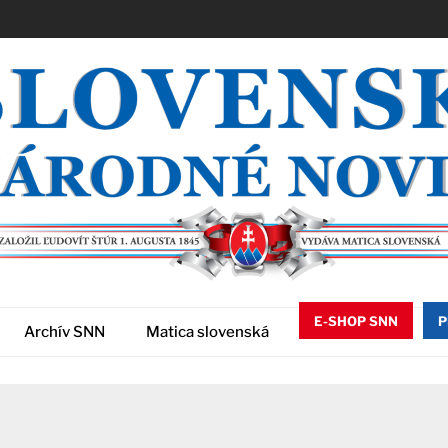
E-SHOP SNN
P
Archív SNN
Matica slovenská