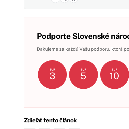
Podporte Slovenské národ
Ďakujeme za každú Vašu podporu, ktorá pom
EUR
EUR
EUR
3
5
10
Zdieľať tento článok