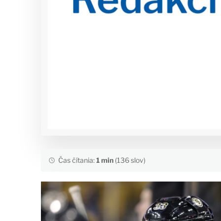
Čas čítania:
1 min
(136 slov)