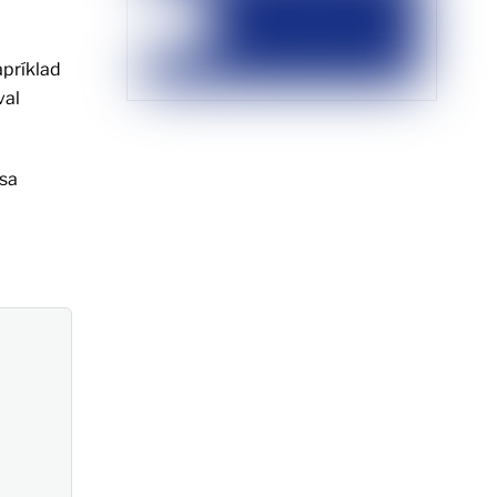
apríklad
val
 sa