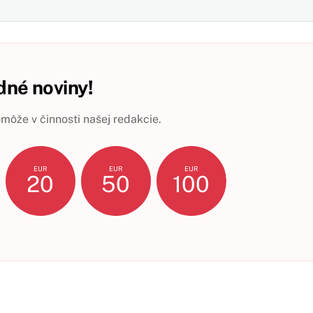
né noviny!
ôže v činnosti našej redakcie.
EUR
EUR
EUR
20
50
100