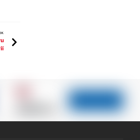
OK
vu
ií