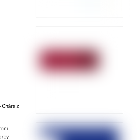
 Chára z
árom
orey