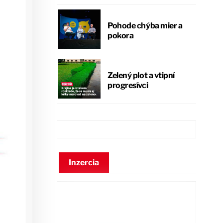
Pohode chýba mier a
pokora
Zelený plot a vtipní
progresívci
Inzercia