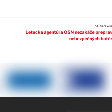
ĎALŠÍ ČLÁN
Letecká agentúra OSN nezakáže prepra
nebezpečných batér