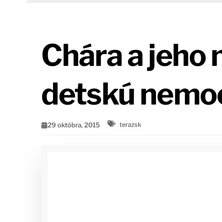
Chára a jeho 
detskú nemoc
29 októbra, 2015
terazsk