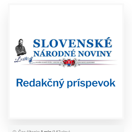
Čas čítania:
1 min
(142 slov)