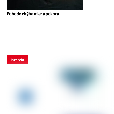
Pohode chýba mier a pokora
Inzercia