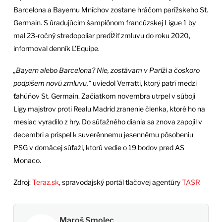
Barcelona a Bayernu Mníchov zostane hráčom parížskeho St.
Germain. S úradujúcim šampiónom francúzskej Ligue 1 by
mal 23-ročný stredopoliar predĺžiť zmluvu do roku 2020,
informoval denník L’Equipe.
„Bayern alebo Barcelona? Nie, zostávam v Paríži a čoskoro
podpíšem novú zmluvu,“
uviedol Verratti, ktorý patrí medzi
ťahúňov St. Germain. Začiatkom novembra utrpel v súboji
Ligy majstrov proti Realu Madrid zranenie členka, ktoré ho na
mesiac vyradilo z hry. Do súťažného diania sa znova zapojil v
decembri a prispel k suverénnemu jesennému pôsobeniu
PSG v domácej súťaži, ktorú vedie o 19 bodov pred AS
Monaco.
Zdroj:
Teraz.sk
, spravodajský portál tlačovej agentúry
TASR
Maroš Smolec