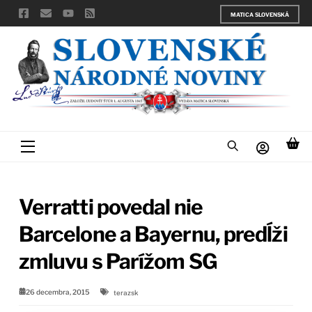
Skip
MATICA SLOVENSKÁ
to
content
Menu
Verratti povedal nie
Barcelone a Bayernu, predĺži
zmluvu s Parížom SG
26 decembra, 2015
terazsk