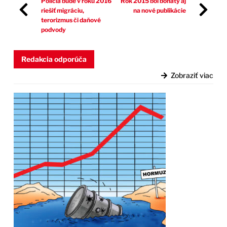
Polícia bude v roku 2016
Rok 2015 bol bohatý aj
riešiť migráciu,
na nové publikácie
terorizmus či daňové
podvody
Redakcia odporúča
Zobraziť viac