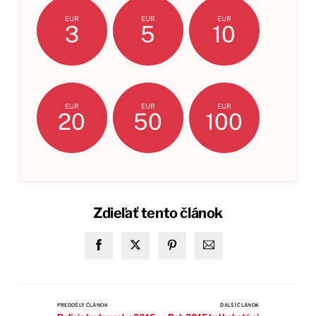
EUR
EUR
EUR
3
5
10
EUR
EUR
EUR
20
50
100
Zdieľať tento článok
PREDOŠLÝ ČLÁNOK
ĎALŠÍ ČLÁNOK