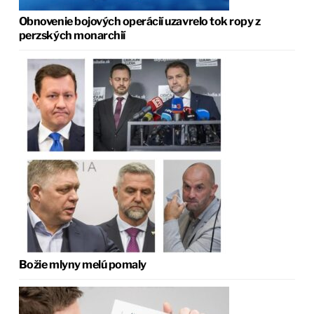
Obnovenie bojových operácií uzavrelo tok ropy z
perzských monarchií
Božie mlyny melú pomaly