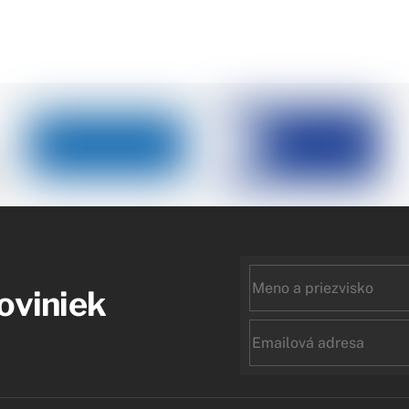
First
noviniek
name
Email