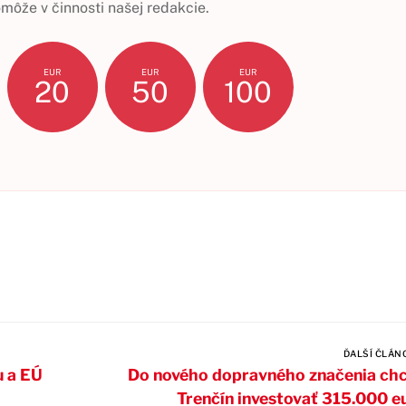
ôže v činnosti našej redakcie.
EUR
EUR
EUR
20
50
100
ĎALŠÍ ČLÁN
u a EÚ
Do nového dopravného značenia ch
Trenčín investovať 315.000 e