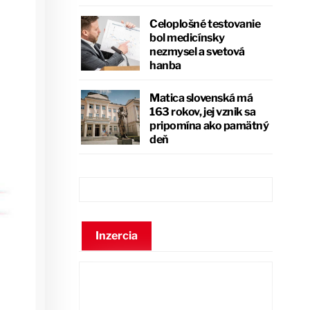
Celoplošné testovanie
bol medicínsky
nezmysel a svetová
hanba
Matica slovenská má
163 rokov, jej vznik sa
pripomína ako pamätný
deň
Inzercia