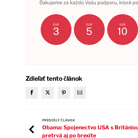
Ďakujeme za každú Vašu podporu, ktorá pom
EUR
EUR
EUR
3
5
10
Zdieľať tento článok
PREDOŠLÝ ČLÁNOK
Obama: Spojenectvo USA s Británio
pretrvá aj po brexite