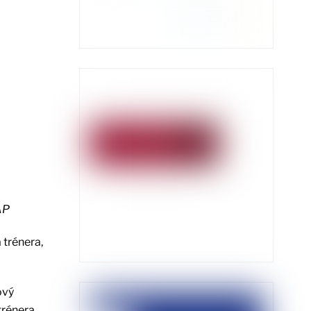
AP
 trénera,
ový
trénera