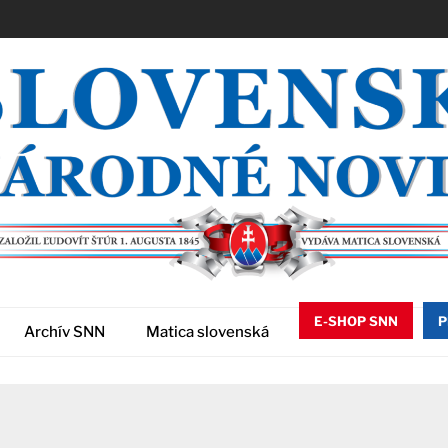
E-SHOP SNN
P
Archív SNN
Matica slovenská