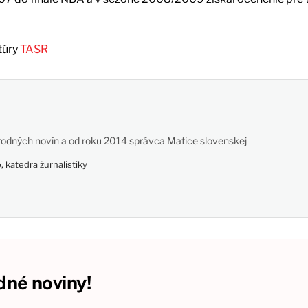
túry
TASR
odných novín a od roku 2014 správca Matice slovenskej
 katedra žurnalistiky
né noviny!