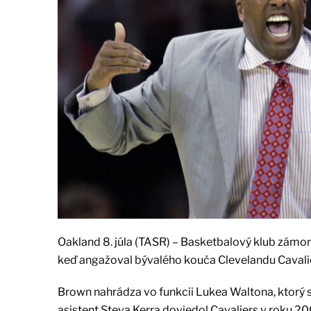
Oakland 8. júla (TASR) – Basketbalový klub zámors
keď angažoval bývalého kouča Clevelandu Cavali
Brown nahrádza vo funkcii Lukea Waltona, ktorý s
asistent Steva Kerra doviedol Cavaliers v roku 2