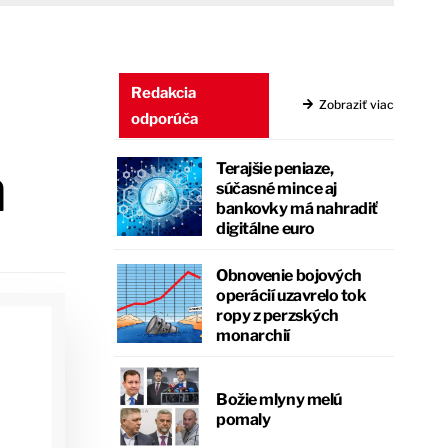
Redakcia
Zobraziť viac
odporúča
a
Terajšie peniaze,
súčasné mince aj
bankovky má nahradiť
digitálne euro
Obnovenie bojových
operácií uzavrelo tok
ropy z perzských
monarchií
Božie mlyny melú
pomaly