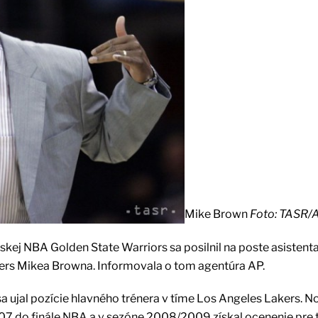
Mike Brown
Foto: TASR/
kej NBA Golden State Warriors sa posilnil na poste asistenta
ers Mikea Browna. Informovala o tom agentúra AP.
a ujal pozície hlavného trénera v tíme Los Angeles Lakers. N
007 do finále NBA a v sezóne 2008/2009 získal ocenenie pre 