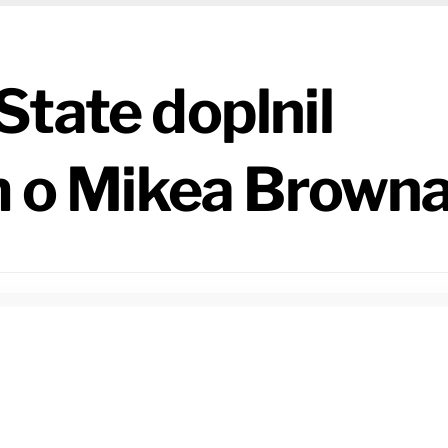
tate doplnil
ím o Mikea Brown