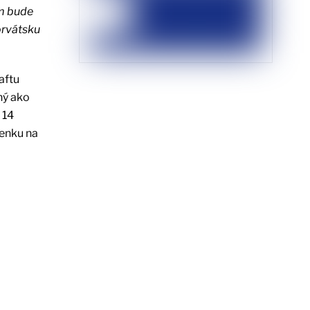
ím bude
orvátsku
aftu
ný ako
 14
tenku na