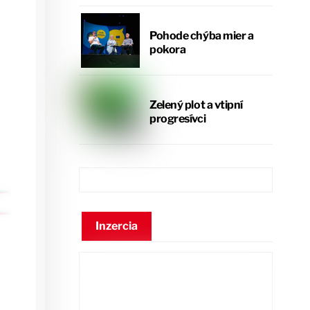
Pohode chýba mier a
pokora
Zelený plot a vtipní
progresívci
Inzercia