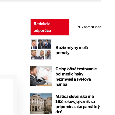
Redakcia
Zobraziť viac
odporúča
Božie mlyny melú
pomaly
Celoplošné testovanie
bol medicínsky
nezmysel a svetová
hanba
Matica slovenská má
163 rokov, jej vznik sa
pripomína ako pamätný
deň