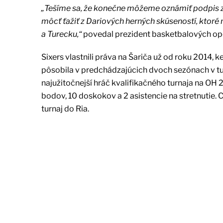
„Tešíme sa, že konečne môžeme oznámiť podpis z
môcť ťažiť z Dariových herných skúseností, ktor
a Turecku,“
povedal prezident basketbalových ope
Sixers vlastnili práva na Šariča už od roku 2014,
pôsobila v predchádzajúcich dvoch sezónach v tu
najužitočnejší hráč kvalifikačného turnaja na OH 
bodov, 10 doskokov a 2 asistencie na stretnutie
turnaj do Ria.