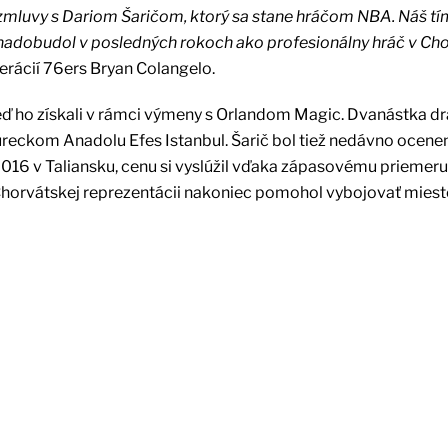
mluvy s Dariom Šaričom, ktorý sa stane hráčom NBA. Náš t
é nadobudol v posledných rokoch ako profesionálny hráč v Ch
rácií 76ers Bryan Colangelo.
 keď ho získali v rámci výmeny s Orlandom Magic. Dvanástka dr
reckom Anadolu Efes Istanbul. Šarič bol tiež nedávno ocene
2016 v Taliansku, cenu si vyslúžil vďaka zápasovému priemeru
. Chorvátskej reprezentácii nakoniec pomohol vybojovať mies