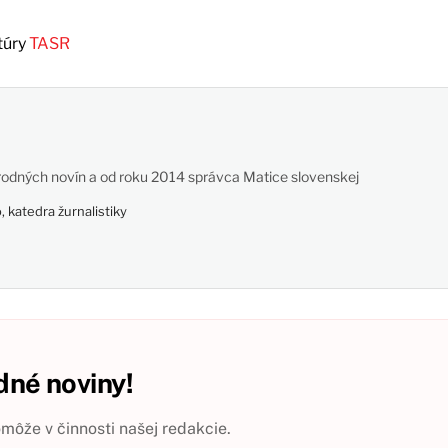
túry
TASR
odných novín a od roku 2014 správca Matice slovenskej
 katedra žurnalistiky
né noviny!
ôže v činnosti našej redakcie.