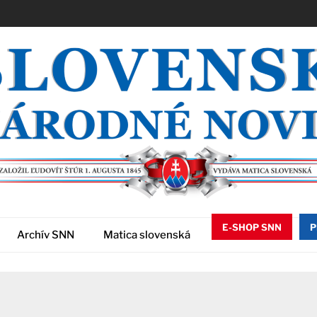
E-SHOP SNN
P
Archív SNN
Matica slovenská