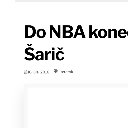
Do NBA koneč
Šarič
16 júla, 2016
terazsk