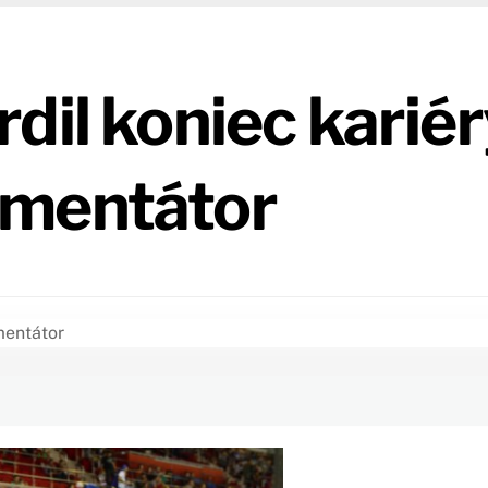
dil koniec kariér
omentátor