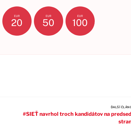
EUR
EUR
EUR
20
50
100
ĎALŠÍ ČLÁN
#SIEŤ navrhol troch kandidátov na predse
stra