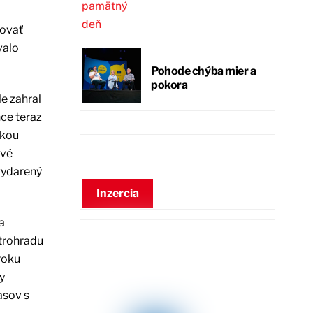
novať
valo
Pohode chýba mier a
pokora
e zahral
hce teraz
skou
ové
vydarený
Inzercia
a
trohradu
roku
y
asov s