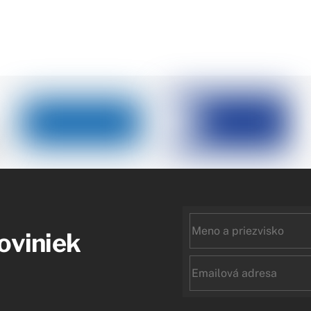
First
noviniek
name
Email