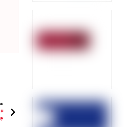
OK
du
ny