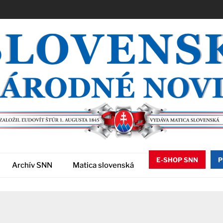
E-SHOP SNN
P
Archív SNN
Matica slovenská