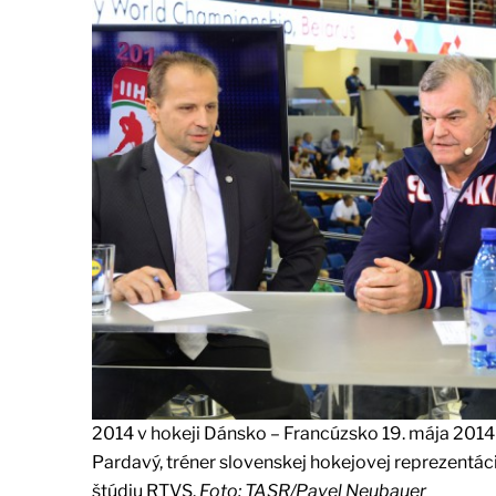
2014 v hokeji Dánsko – Francúzsko 19. mája 2014
Pardavý, tréner slovenskej hokejovej reprezentác
štúdiu RTVS.
Foto: TASR/Pavel Neubauer