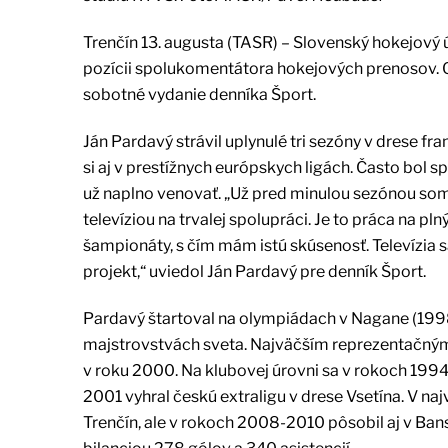
Trenčín 13. augusta (TASR) – Slovenský hokejový ú
pozícii spolukomentátora hokejových prenosov. 
sobotné vydanie denníka Šport.
Ján Pardavý strávil uplynulé tri sezóny v drese f
si aj v prestížnych európskych ligách. Často bol 
už naplno venovať. „Už pred minulou sezónou so
televíziou na trvalej spolupráci. Je to práca na p
šampionáty, s čím mám istú skúsenosť. Televízi
projekt,“ uviedol Ján Pardavý pre denník Šport.
Pardavý štartoval na olympiádach v Nagane (1998)
majstrovstvách sveta. Najväčším reprezentačným
v roku 2000. Na klubovej úrovni sa v rokoch 1994 
2001 vyhral českú extraligu v drese Vsetína. V na
Trenčín, ale v rokoch 2008-2010 pôsobil aj v Bans