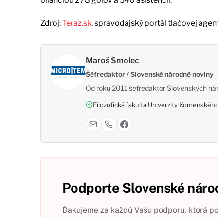
bilanciou 278 gólov a 340 asistencií.
Zdroj:
Teraz.sk
, spravodajský portál tlačovej agen
Maroš Smolec
Šéfredaktor / Slovenské národné noviny
Od roku 2011 šéfredaktor Slovenských nár
Filozofická fakulta Univerzity Komenského,
Podporte Slovenské národ
Ďakujeme za každú Vašu podporu, ktorá pom