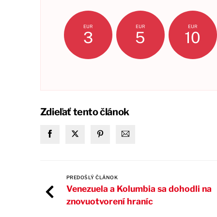
EUR
EUR
EUR
3
5
10
Zdieľať tento článok
PREDOŠLÝ ČLÁNOK
Venezuela a Kolumbia sa dohodli na
znovuotvorení hraníc