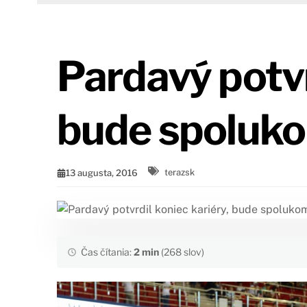
Pardavý potvr
bude spoluk
13 augusta, 2016
terazsk
Čas čítania:
2 min
(268 slov)