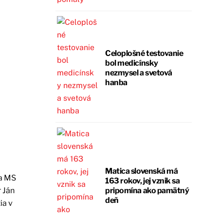
Celoplošné testovanie
bol medicínsky
nezmysel a svetová
hanba
Matica slovenská má
na MS
163 rokov, jej vznik sa
pripomína ako pamätný
 Ján
deň
ia v