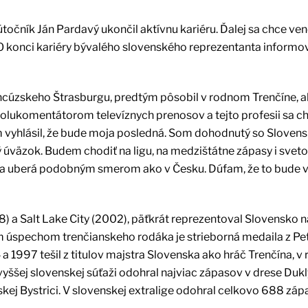
točník Ján Pardavý ukončil aktívnu kariéru. Ďalej sa chce ve
O konci kariéry bývalého slovenského reprezentanta informo
rancúzskeho Štrasburgu, predtým pôsobil v rodnom Trenčíne, al
spolukomentátorom televíznych prenosov a tejto profesii sa c
m vyhlásil, že bude moja posledná. Som dohodnutý so Sloven
lný úväzok. Budem chodiť na ligu, na medzištátne zápasy i svet
a sa uberá podobným smerom ako v Česku. Dúfam, že to bude 
 a Salt Lake City (2002), päťkrát reprezentoval Slovensko n
 úspechom trenčianskeho rodáka je strieborná medaila z Pe
a 1997 tešil z titulov majstra Slovenska ako hráč Trenčína, v 
jvyššej slovenskej súťaži odohral najviac zápasov v drese Dukl
kej Bystrici. V slovenskej extralige odohral celkovo 688 záp