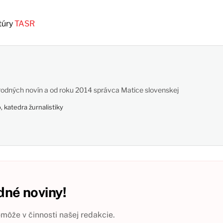
túry
TASR
odných novín a od roku 2014 správca Matice slovenskej
 katedra žurnalistiky
né noviny!
ôže v činnosti našej redakcie.