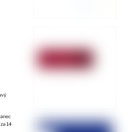
avý
lanec
 za 14