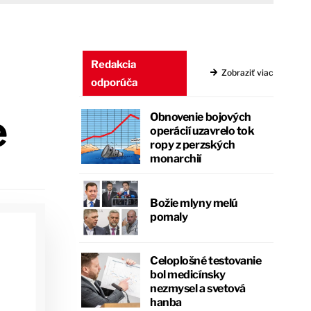
Redakcia
Zobraziť viac
odporúča
e
Obnovenie bojových
operácií uzavrelo tok
ropy z perzských
monarchií
Božie mlyny melú
pomaly
Celoplošné testovanie
bol medicínsky
nezmysel a svetová
hanba