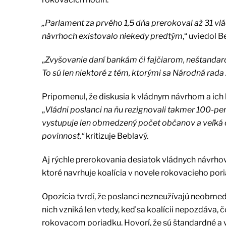
„Parlament za prvého 1,5 dňa prerokoval až 31 vl
návrhoch existovalo niekedy predtým
,“ uviedol 
„
Zvyšovanie daní bankám či fajčiarom, neštandar
To sú len niektoré z tém, ktorými sa Národná rada
Pripomenul, že diskusia k vládnym návrhom a ich
„
Vládni poslanci na ňu rezignovali takmer 100-per
vystupuje len obmedzený počet občanov a veľká č
povinnosť,“
kritizuje Beblavý.
Aj rýchle prerokovania desiatok vládnych návrho
ktoré navrhuje koalícia v novele rokovacieho por
Opozícia tvrdí, že poslanci nezneužívajú neobmed
nich vzniká len vtedy, keď sa koalícii nepozdáva, 
rokovacom poriadku. Hovorí, že sú štandardné a v