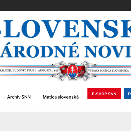
E-SHOP SNN
P
Archív SNN
Matica slovenská