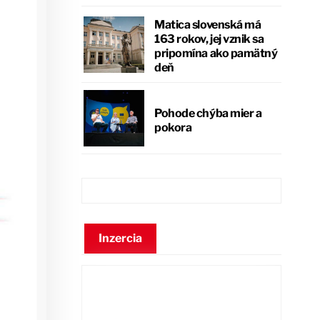
Matica slovenská má
163 rokov, jej vznik sa
pripomína ako pamätný
deň
Pohode chýba mier a
pokora
Inzercia