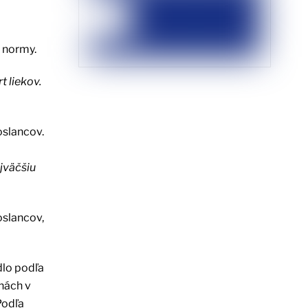
é normy.
 liekov.
oslancov.
jväčšiu
oslancov,
dlo podľa
enách v
Podľa