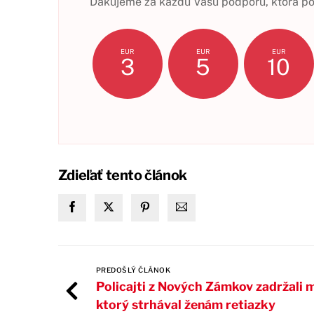
Ďakujeme za každú Vašu podporu, ktorá pom
EUR
EUR
EUR
3
5
10
Zdieľať tento článok
PREDOŠLÝ ČLÁNOK
Policajti z Nových Zámkov zadržali 
ktorý strhával ženám retiazky