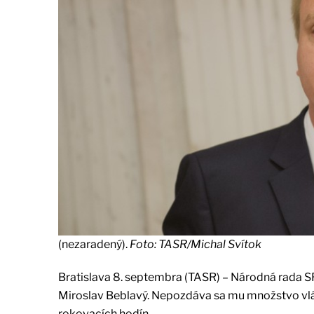
(nezaradený).
Foto: TASR/Michal Svítok
Bratislava 8. septembra (TASR) – Národná rada SR
Miroslav Beblavý. Nepozdáva sa mu množstvo vlád
rokovacích hodín.