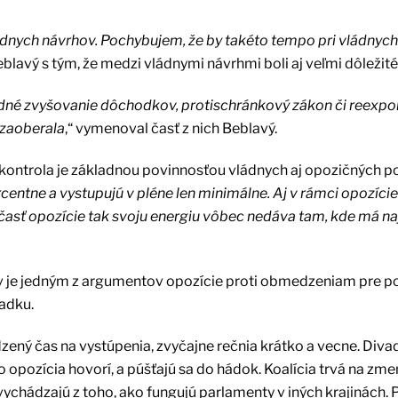
ádnych návrhov. Pochybujem, že by takéto tempo pri vládnych
Beblavý s tým, že medzi vládnymi návrhmi boli aj veľmi dôležit
dné zvyšovanie dôchodkov, protischránkový zákon či reexport
 zaoberala
,“ vymenoval časť z nich Beblavý.
 kontrola je základnou povinnosťou vládnych aj opozičných p
centne a vystupujú v pléne len minimálne. Aj v rámci opozície
asť opozície tak svoju energiu vôbec nedáva tam, kde má na
v je jedným z argumentov opozície proti obmedzeniam pre p
iadku.
zený čas na vystúpenia, zvyčajne rečnia krátko a vecne. Diva
čo opozícia hovorí, a púšťajú sa do hádok. Koalícia trvá na zm
ychádzajú z toho, ako fungujú parlamenty v iných krajinách. 