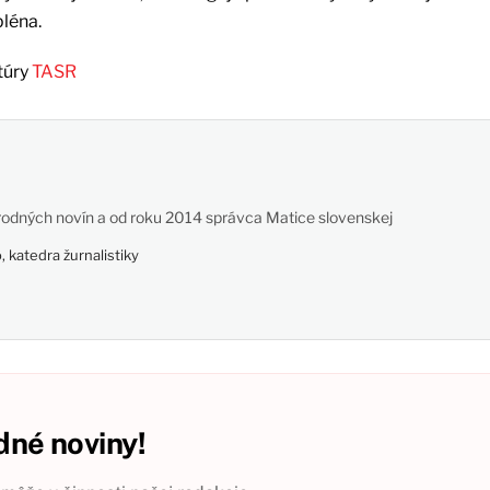
pléna.
túry
TASR
odných novín a od roku 2014 správca Matice slovenskej
 katedra žurnalistiky
né noviny!