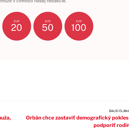
ôže v činnosti našej redakcie.
EUR
EUR
EUR
20
50
100
ĎALŠÍ ČLÁN
muža,
Orbán chce zastaviť demografický pokles
podporiť rodi