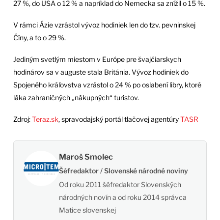
27 %, do USA o 12 % a napríklad do Nemecka sa znížil o 15 %.
V rámci Ázie vzrástol vývoz hodiniek len do tzv. pevninskej
Číny, a to o 29 %.
Jediným svetlým miestom v Európe pre švajčiarskych
hodinárov sa v auguste stala Británia. Vývoz hodiniek do
Spojeného kráľovstva vzrástol o 24 % po oslabení libry, ktoré
láka zahraničných „nákupných“ turistov.
Zdroj:
Teraz.sk
, spravodajský portál tlačovej agentúry
TASR
Maroš Smolec
Šéfredaktor / Slovenské národné noviny
Od roku 2011 šéfredaktor Slovenských
národných novín a od roku 2014 správca
Matice slovenskej