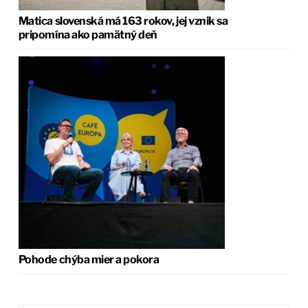
Matica slovenská má 163 rokov, jej vznik sa
pripomína ako pamätný deň
Pohode chýba mier a pokora