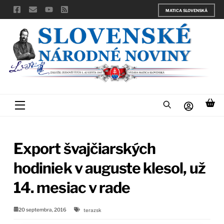
Skip
MATICA SLOVENSKÁ
to
content
Menu
Export švajčiarských
hodiniek v auguste klesol, už
14. mesiac v rade
20 septembra, 2016
terazsk