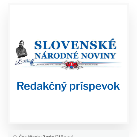
Čas čítania:
2 min
(218 slov)