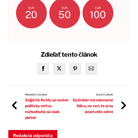
EUR
EUR
EUR
20
50
100
Zdieľať tento článok
PREDOŠLÝ ČLÁNOK
ĎALŠÍ ČLÁNOK
Szijjártó: Kvóty sú možno
Gyömbér má nalomenú
politicky mŕtve,
ihlicu, no verí, že si na
rozhodnutia sú však
jeseň ešte zahrá
platné
Redakcia odporúča