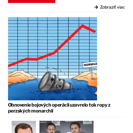
Zobraziť viac
Obnovenie bojových operácií uzavrelo tok ropy z
perzských monarchií