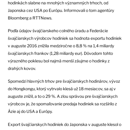
hodinkách slabne na mnohých významných trhoch, od
Japonska cez USA po Európu. Informovali o tom agentúry
Bloomberg a RTTNews.
Podľa údajov švajčiarskeho colného úradu a Federácie
švajčiarskych výrobcov hodiniek sa hodnota exportu hodiniek
v auguste 2016 znížila medziročne o 8,8 % na 1,4 miliardy
švajčiarskych frankov (1,28 miliardy eur). Dôvodom tohto
výrazného poklesu bol najmä menší záujme o hodinky z
drahých kovov.
Spomedzi hlavných trhov pre švajčiarskych hodinárov, vývoz
do Hongkongu, ktorý vytrvalo klesá už 18 mesiacov, sa aj v
auguste znížil, a to o 29 %. A zlou správou pre švajčiarskych
výrobcov je, že spomaľovanie predaja hodiniek sa rozšírilo z
Ázie aj do USA a Európy.
Export švajčiarskych hodiniek do Japonska v auguste klesol o