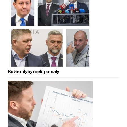
Božie mlyny melú pomaly