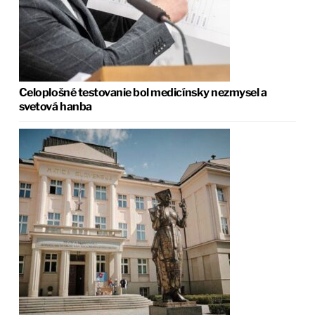
Celoplošné testovanie bol medicínsky nezmysel a
svetová hanba