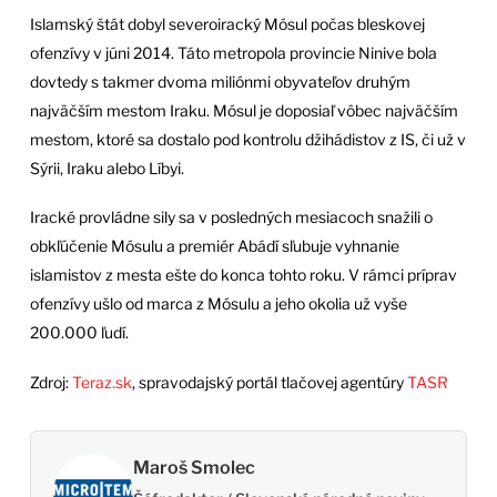
Islamský štát dobyl severoiracký Mósul počas bleskovej
ofenzívy v júni 2014. Táto metropola provincie Ninive bola
dovtedy s takmer dvoma miliónmi obyvateľov druhým
najväčším mestom Iraku. Mósul je doposiaľ vôbec najväčším
mestom, ktoré sa dostalo pod kontrolu džihádistov z IS, či už v
Sýrii, Iraku alebo Líbyi.
Iracké provládne sily sa v posledných mesiacoch snažili o
obkľúčenie Mósulu a premiér Abádí sľubuje vyhnanie
islamistov z mesta ešte do konca tohto roku. V rámci príprav
ofenzívy ušlo od marca z Mósulu a jeho okolia už vyše
200.000 ľudí.
Zdroj:
Teraz.sk
, spravodajský portál tlačovej agentúry
TASR
Maroš Smolec