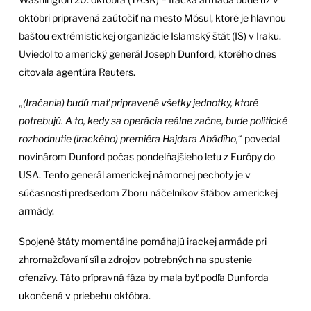
októbri pripravená zaútočiť na mesto Mósul, ktoré je hlavnou
baštou extrémistickej organizácie Islamský štát (IS) v Iraku.
Uviedol to americký generál Joseph Dunford, ktorého dnes
citovala agentúra Reuters.
„
(Iračania) budú mať pripravené všetky jednotky, ktoré
potrebujú. A to, kedy sa operácia reálne začne, bude politické
rozhodnutie (irackého) premiéra Hajdara Abádího,
“ povedal
novinárom Dunford počas pondelňajšieho letu z Európy do
USA. Tento generál americkej námornej pechoty je v
súčasnosti predsedom Zboru náčelníkov štábov americkej
armády.
Spojené štáty momentálne pomáhajú irackej armáde pri
zhromažďovaní síl a zdrojov potrebných na spustenie
ofenzívy. Táto prípravná fáza by mala byť podľa Dunforda
ukončená v priebehu októbra.