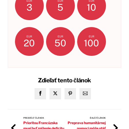
EUR
EUR
EUR
3
5
10
EUR
EUR
EUR
20
50
100
Zdieľať tento článok
PREDOŠLÝ ČLÁNOK
ĎALŠÍ ČLÁNOK
Prioritou Francúzska
Preprava humanitárnej
musí byť zníženie deficitu
pomoci môže stáť