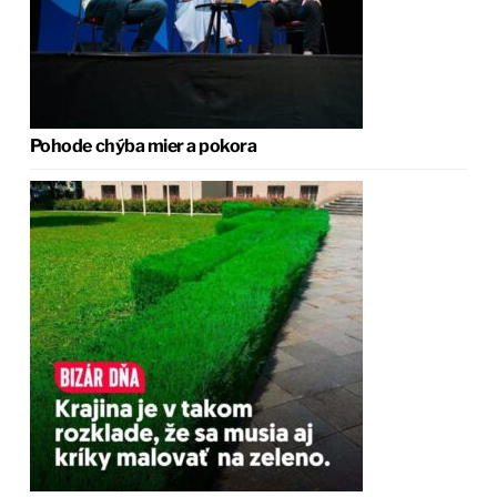
Pohode chýba mier a pokora