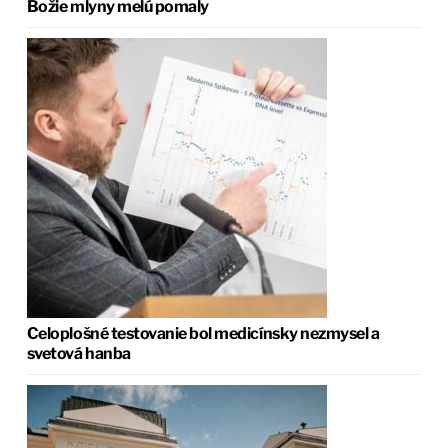
Božie mlyny melú pomaly
Celoplošné testovanie bol medicínsky nezmysel a
svetová hanba