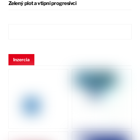
Zelený plot a vtipní progresívci
Inzercia