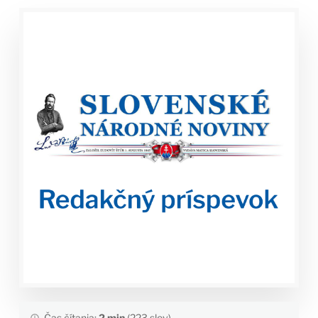
Čas čítania:
2 min
(223 slov)