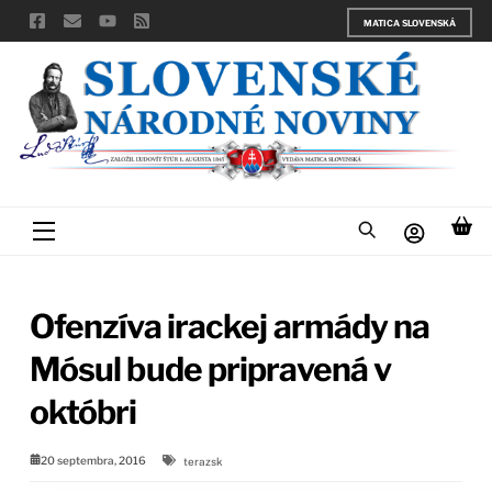
Skip
MATICA SLOVENSKÁ
to
content
Menu
Ofenzíva irackej armády na
Mósul bude pripravená v
októbri
20 septembra, 2016
terazsk