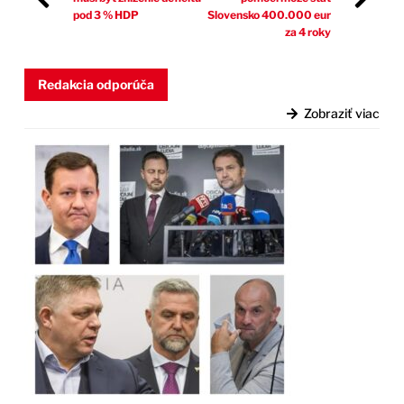
pod 3 % HDP
Slovensko 400.000 eur
za 4 roky
Redakcia odporúča
Zobraziť viac