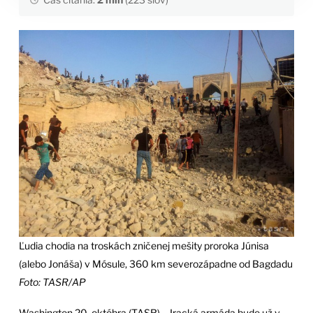
Ľudia chodia na troskách zničenej mešity proroka Júnisa
(alebo Jonáša) v Mósule, 360 km severozápadne od Bagdadu
Foto: TASR/AP
Washington 20. októbra (TASR) – Iracká armáda bude už v