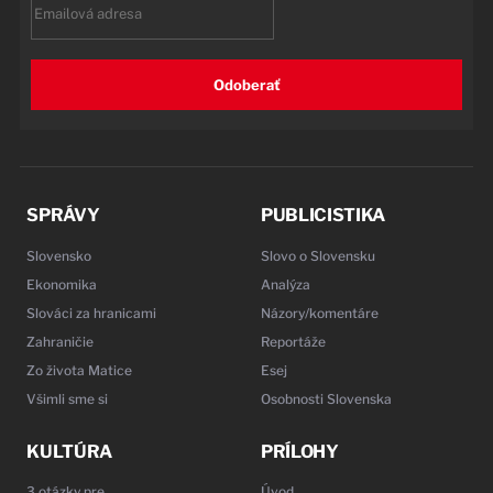
Email
Odoberať
SPRÁVY
PUBLICISTIKA
Slovensko
Slovo o Slovensku
Ekonomika
Analýza
Slováci za hranicami
Názory/komentáre
Zahraničie
Reportáže
Zo života Matice
Esej
Všimli sme si
Osobnosti Slovenska
KULTÚRA
PRÍLOHY
3 otázky pre…
Úvod