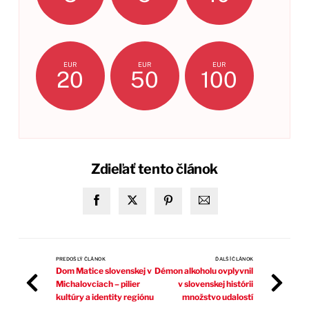
EUR
EUR
EUR
20
50
100
Zdieľať tento článok
PREDOŠLÝ ČLÁNOK
ĎALŠÍ ČLÁNOK
Dom Matice slovenskej v
Démon alkoholu ovplyvnil
Michalovciach – pilier
v slovenskej histórii
kultúry a identity regiónu
množstvo udalostí