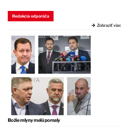
Redakcia odporúča
Zobraziť viac
Božie mlyny melú pomaly