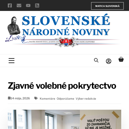
Skip
MATICA SLOVENSKÁ
to
content
Menu
Zjavné volebné pokrytectvo
14 mája, 2026
Komentáre
Odporúčame
Výber redakcie