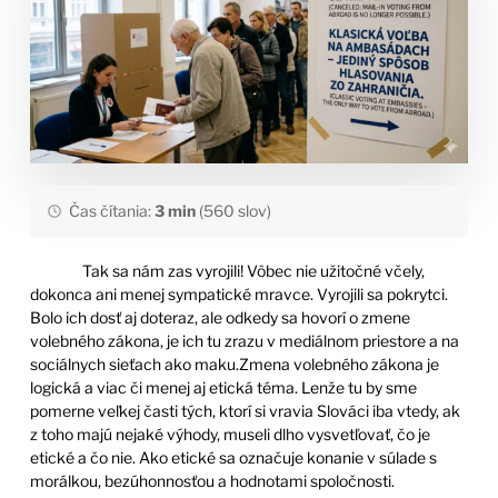
Čas čítania:
3 min
(560 slov)
Tak sa nám zas vyrojili! Vôbec nie užitočné včely,
dokonca ani menej sympatické mravce. Vyrojili sa pokrytci.
Bolo ich dosť aj doteraz, ale odkedy sa hovorí o zmene
volebného zákona, je ich tu zrazu v mediálnom priestore a na
sociálnych sieťach ako maku.Zmena volebného zákona je
logická a viac či menej aj etická téma. Lenže tu by sme
pomerne veľkej časti tých, ktorí si vravia Slováci iba vtedy, ak
z toho majú nejaké výhody, museli dlho vysvetľovať, čo je
etické a čo nie. Ako etické sa označuje konanie v súlade s
morálkou, bezúhonnosťou a hodnotami spoločnosti.