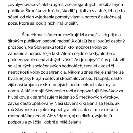
„ovplyvňovačov“ alebo agresívne arogantných mocibažných
politikov. Šimečkovo krédo „škodiť“ prijali za vlastné, lebo je to
sčasti od nich vyjadrenie pomsty vlasti a potom čiastočne aj
póza, ktorá sa, podľa nich, má „nosiť“.
Šimečkovci zámerne rozširujú lži a majú z ich prijatia
širokým publikom osobnú radosť. A dúfajú že aj budúci osobný
prospech. Na Slovensku totiž nikto možnosť voľby zo
zahraničia neruší. To je fakt. Ale im nejde o fakty, ale iba o
podnecovanie nenávistných vášní. Asi je najvyšší čas pristaviť
sa aj pri tých spoločenských hodnotách, teda etickosti či
neetickosti voľby zo zahraničia. Nikomu dnes nie je známe, že
by sa nejaký krajan usiloval škodiť Slovensku. Naopak, často
žijú naši krajania v skromnejších podmienkach ako my tu
doma. A stále majú Slovensko radi a nepovažujú Slovákov za
hlupákov, ak parafrázujem jeden zo Šimečkových výrokov,
zavše často opakovaný. Naši slovenskí krajania sa tešia, ak
má Slovensko nejaké úspechy, a mlčia, ak sa mu v niečom
momentálne nedarí. Ale vždy mu, aj na diaľku, vyjadrujú
podporu a zväčša i dobré a milé želania.