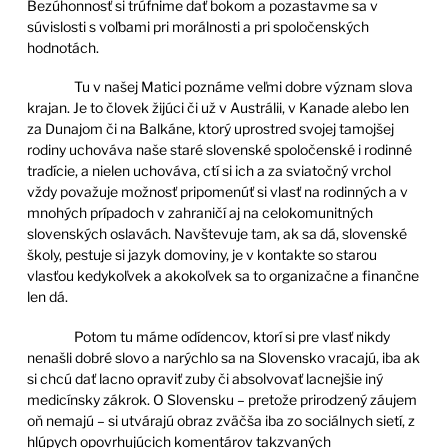
Bezúhonnosť si trúfnime dať bokom a pozastavme sa v
súvislosti s voľbami pri morálnosti a pri spoločenských
hodnotách.
Tu v našej Matici poznáme veľmi dobre význam slova
krajan. Je to človek žijúci či už v Austrálii, v Kanade alebo len
za Dunajom či na Balkáne, ktorý uprostred svojej tamojšej
rodiny uchováva naše staré slovenské spoločenské i rodinné
tradície, a nielen uchováva, ctí si ich a za sviatočný vrchol
vždy považuje možnosť pripomenúť si vlasť na rodinných a v
mnohých prípadoch v zahraničí aj na celokomunitných
slovenských oslavách. Navštevuje tam, ak sa dá, slovenské
školy, pestuje si jazyk domoviny, je v kontakte so starou
vlasťou kedykoľvek a akokoľvek sa to organizačne a finančne
len dá.
Potom tu máme odídencov, ktorí si pre vlasť nikdy
nenašli dobré slovo a narýchlo sa na Slovensko vracajú, iba ak
si chcú dať lacno opraviť zuby či absolvovať lacnejšie iný
medicínsky zákrok. O Slovensku – pretože prirodzený záujem
oň nemajú – si utvárajú obraz zväčša iba zo sociálnych sietí, z
hlúpych opovrhujúcich komentárov takzvaných