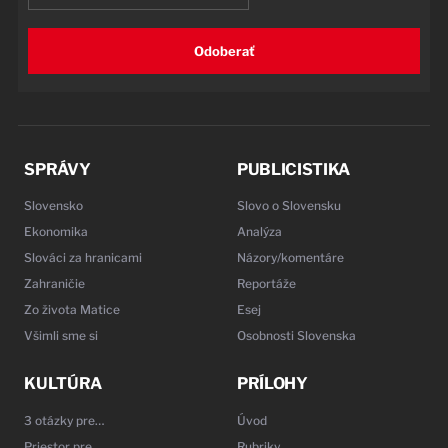
Odoberať
SPRÁVY
PUBLICISTIKA
Slovensko
Slovo o Slovensku
Ekonomika
Analýza
Slováci za hranicami
Názory/komentáre
Zahraničie
Reportáže
Zo života Matice
Esej
Všimli sme si
Osobnosti Slovenska
KULTÚRA
PRÍLOHY
3 otázky pre…
Úvod
Priestor pre…
Rubriky