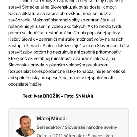
Nie, nikto voľby zo zahraničia neruší. To by najradšej
spravil Šimečka aj na Slovensku, ak by sa dostal k moci.
Každá diktatúra sa začína obrovskou produkciou lží a
zavádzania. Možnosť písomnej voľby zo zahraničia a jej
rušenie nie je rušením volieb ako takých. Ak to niekto tvrdí,
potom sa dopúšťa trestného činu šírenia poplašnej správy.
Každý Slovák v zahraničí má stále možnosť voľby na našich
zastupiteľstvách. A ak si dokáže zájsť sem na Slovensko dať si
spraviť zuby, potom ho nezruinuje ani osobná prítomnosť v
ktorejkoľvek volebnej miestnosti v zahraničí alebo aj na
Slovensku, pravda, s platným volebným preukazom.
Rozposielať korešpondenčné lístky to naozaj nie je ani etické,
ani spoločensky prospešné, najmä ak v tej spoločnosti
odosielateľ nežije.
Text:
Ivan BROŽÍK – Foto: SNN (AI)
Matej Mindár
Šéfredaktor / Slovenské národné noviny
Od roku 2011 šéfredaktor Slovenských